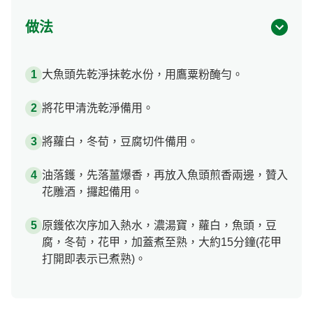
做法
大魚頭先乾淨抺乾水份，用鷹粟粉醃勻。
將花甲清洗乾淨備用。
將蘿白，冬荀，豆腐切件備用。
油落鑊，先落薑爆香，再放入魚頭煎香兩邊，贊入
花雕酒，攞起備用。
原鑊依次序加入熱水，濃湯寶，蘿白，魚頭，豆
腐，冬荀，花甲，加蓋煮至熟，大約15分鐘(花甲
打開即表示已煮熟)。