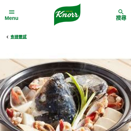
Skip to:
Menu
搜尋
食譜靈感
Back
Back
Back
食譜靈感
家樂牌產品
主頁
料理食材
家樂牌純鮮雞粉
背景
料理方式
家樂牌雞粉
甚麼是愛環境食材
季節節慶
家樂牌鮮菇粉
愛環境食材名單
多國料理
家樂牌濃湯寶
愛環境食材食譜