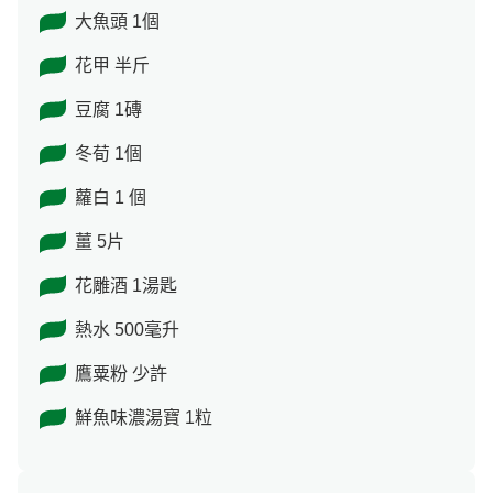
大魚頭 1個
花甲 半斤
豆腐 1磚
冬荀 1個
蘿白 1 個
薑 5片
花雕酒 1湯匙
熱水 500毫升
鷹粟粉 少許
鮮魚味濃湯寶 1粒