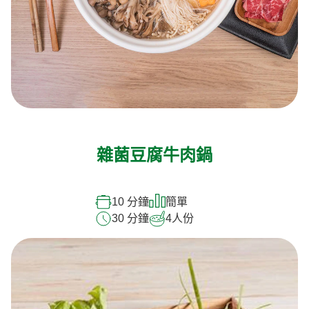
雜菌豆腐牛肉鍋
10 分鐘
簡單
30 分鐘
4
人份