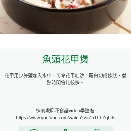
料理種類
家樂牌雞汁
愛環境食材篩選條件
家樂牌快熟通心粉
家樂牌鮮露
魚頭花甲煲
家樂牌鷹粟粉
花甲用少許鹽加入水中，可令花甲吐沙。蘿白切成條狀，煮
家樂牌雞湯粒
熟時間會比較快。
家樂牌純鮮清雞湯
快啲嚟睇吓食譜video學整啦:
https://www.youtube.com/watch?v=ZaTLLZqhifs