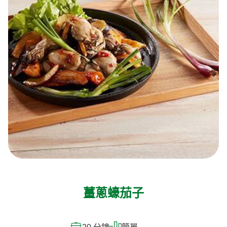
薑蔥蠔茄子