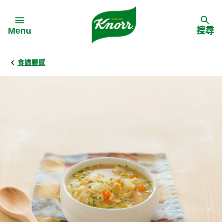
Skip to:
Menu
搜尋
食譜靈感
Back
Back
Back
食譜靈感
家樂牌產品
主頁
料理食材
家樂牌純鮮雞粉
背景
料理方式
家樂牌雞粉
甚麼是愛環境食材
季節節慶
家樂牌鮮菇粉
愛環境食材名單
多國料理
家樂牌濃湯寶
愛環境食材食譜