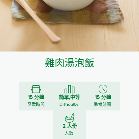
料理種類
家樂牌雞汁
愛環境食材篩選條件
家樂牌快熟通心粉
家樂牌鮮露
雞肉湯泡飯
家樂牌鷹粟粉
家樂牌雞湯粒
15 分鐘
簡單,中等
15 分鐘
家樂牌純鮮清雞湯
烹煮時間
Difficulty
準備時間
2 人份
人數