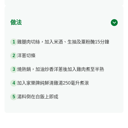
做法
雞腿肉切絲，加入米酒、生抽及粟粉醃15分鐘
洋蔥切條
燒熱鍋，加油炒香洋蔥後加入雞肉煮至半熟
加入家樂牌純鮮清雞湯250毫升煮滾
湯料倒在白飯上即成