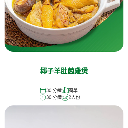
椰子羊肚菌雞煲
30 分鐘
簡單
30 分鐘
2
人份