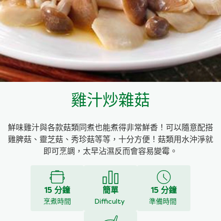
料理種類
家樂牌雞汁
愛環境食材篩選條件
家樂牌快熟通心粉
家樂牌鮮露
雞汁炒雜菇
家樂牌鷹粟粉
鮮味雞汁與各款菇類同煮也能煮得非常鮮香！可以隨意配搭
家樂牌雞湯粒
雞脾菇、靈芝菇、秀珍菇等等，十分方便！菇類用水沖淨就
即可烹調，太早沾濕反而會容易變霉。
家樂牌純鮮清雞湯
15 分鐘
簡單
15 分鐘
烹煮時間
Difficulty
準備時間