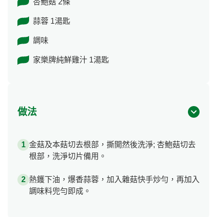
杏鮑菇 2條
蒜蓉 1湯匙
調味
家樂牌純鮮雞汁 1湯匙
做法
金菇及本菇切去根部，撕開然後洗淨; 杏鮑菇切去
根部，洗淨切片備用。
熱鑊下油，爆香蒜蓉，加入雜菇快手炒勻，再加入
調味料兜勻即成。