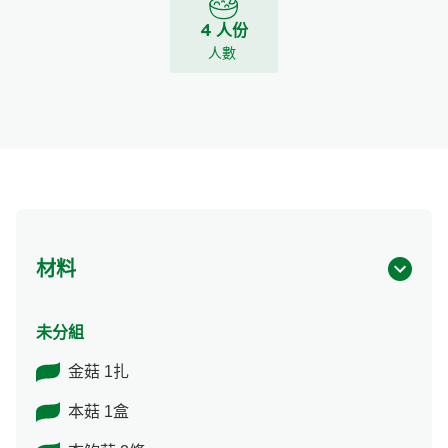
4 人份
人數
材料
未分組
金菇 1扎
本菇 1盒