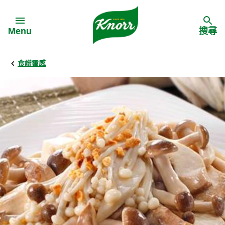
Skip to:
Menu
搜尋
食譜靈感
Back
Back
Back
食譜靈感
家樂牌產品
主頁
料理食材
家樂牌純鮮雞粉
背景
料理方式
家樂牌雞粉
甚麼是愛環境食材
季節節慶
家樂牌鮮菇粉
愛環境食材名單
多國料理
家樂牌濃湯寶
愛環境食材食譜