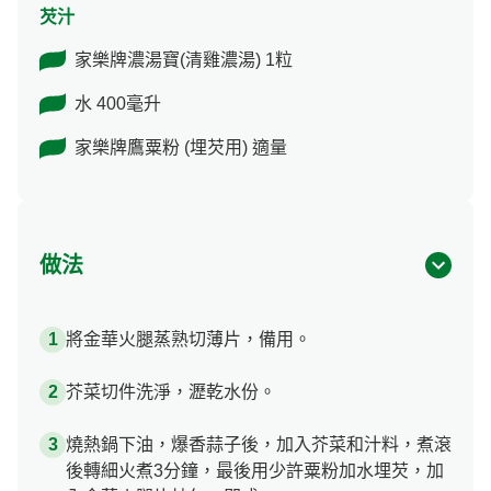
芡汁
家樂牌濃湯寶(清雞濃湯) 1粒
水 400毫升
家樂牌鷹粟粉 (埋芡用) 適量
做法
將金華火腿蒸熟切薄片，備用。
芥菜切件洗淨，瀝乾水份。
燒熱鍋下油，爆香蒜子後，加入芥菜和汁料，煮滾
後轉細火煮3分鐘，最後用少許粟粉加水埋芡，加