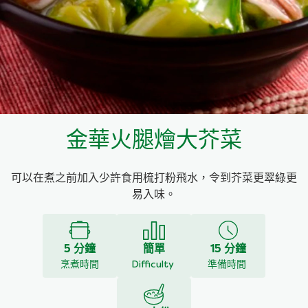
料理種類
家樂牌雞汁
愛環境食材篩選條件
家樂牌快熟通心粉
家樂牌鮮露
金華火腿燴大芥菜
家樂牌鷹粟粉
可以在煮之前加入少許食用梳打粉飛水，令到芥菜更翠綠更
家樂牌雞湯粒
易入味。
家樂牌純鮮清雞湯
5 分鐘
簡單
15 分鐘
烹煮時間
Difficulty
準備時間