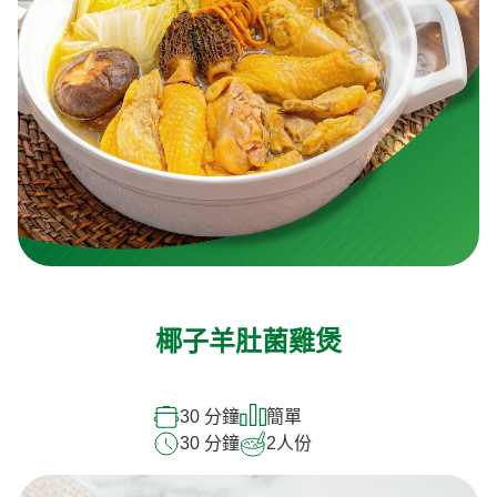
椰子羊肚菌雞煲
30 分鐘
簡單
30 分鐘
2
人份