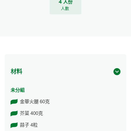
4 人份
人數
材料
未分組
金華火腿 60克
芥菜 400克
蒜子 4粒