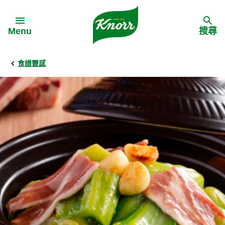
Skip to:
Menu
搜尋
食譜靈感
Back
Back
Back
食譜靈感
家樂牌產品
主頁
料理食材
家樂牌純鮮雞粉
背景
料理方式
家樂牌雞粉
甚麼是愛環境食材
季節節慶
家樂牌鮮菇粉
愛環境食材名單
多國料理
家樂牌濃湯寶
愛環境食材食譜