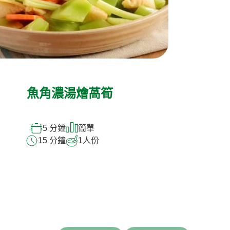
魚角濃湯燴萵筍
5 分鐘
簡單
15 分鐘
1
人份