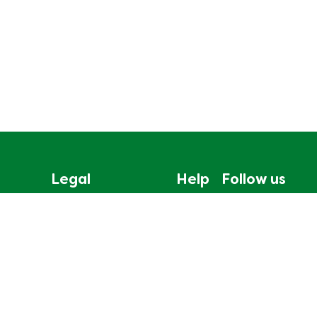
Legal
Help
Follow us
無障礙瀏覽
聯絡我們
Cookie通知
網站地圖
聯合利華私隱保護聲明
Cookie 偏好設定
法律政策