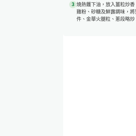
燒熱鑊下油，放入薑粒炒香
雞粉、砂糖及鮮露調味，將
件、金華火腿粒、蔥段略炒