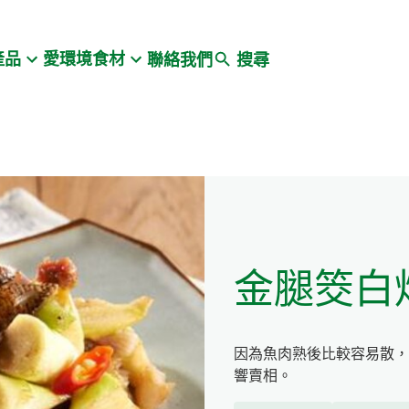
Search
產品
愛環境食材
聯絡我們
搜尋
金腿筊白
因為魚肉熟後比較容易散，
響賣相。