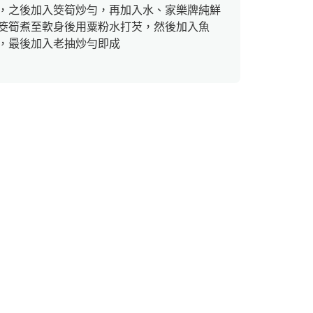
，之後加入筊筍炒勻，再加入水、家樂牌純鮮
筊筍煮至軟身後用粟粉水打芡，然後加入魚
，最後加入老抽炒勻即成