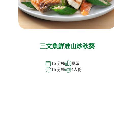
三文魚鮮准山炒秋葵
15 分鐘
簡單
15 分鐘
4
人份