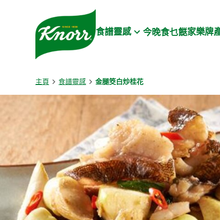
Skip to:
Main content
Footer
食譜靈感
家樂牌
今晚食乜餸
主頁
食譜靈感
金腿筊白炒桂花