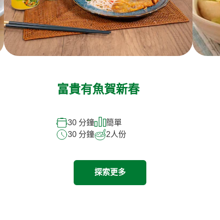
富貴有魚賀新春
30 分鐘
簡單
30 分鐘
2
人份
探索更多