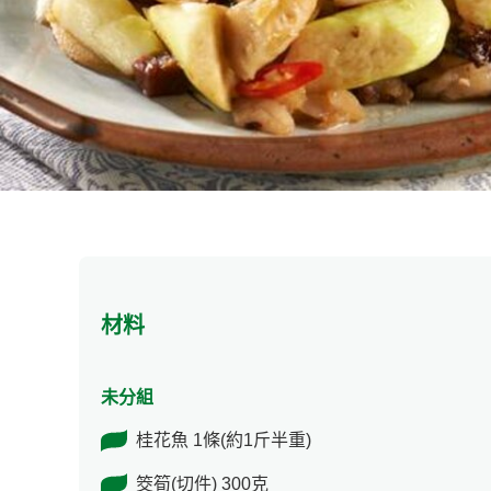
材料
未分組
桂花魚 1條(約1斤半重)
筊筍(切件) 300克