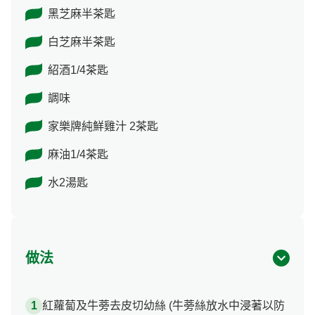
黑芝麻半茶匙
白芝麻半茶匙
紹酒1/4茶匙
調味
家樂牌純鮮雞汁 2茶匙
麻油1/4茶匙
水2湯匙
做法
紅蘿蔔及牛蒡去皮切幼絲 (牛蒡絲放水中浸著以防