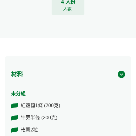
4 人份
人數
材料
未分組
紅蘿蔔1條 (200克)
牛蒡半條 (200克)
乾蔥2粒