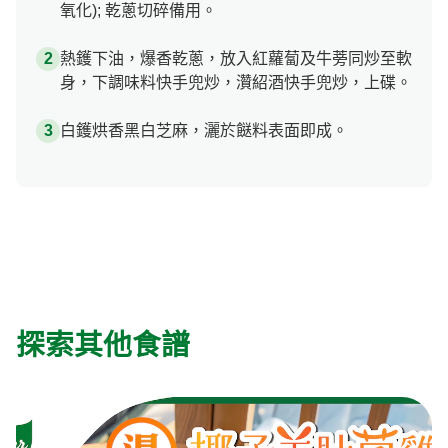
氧化); 乾蔥切碎備用。
熱鑊下油，爆香乾蔥，放入紅蘿蔔及牛蒡同炒至軟
身，下調味料快手兜炒，灒紹酒快手兜炒，上碟。
白鑊烘香黑白芝麻，灑於餸料表面即成。
探索其他食譜