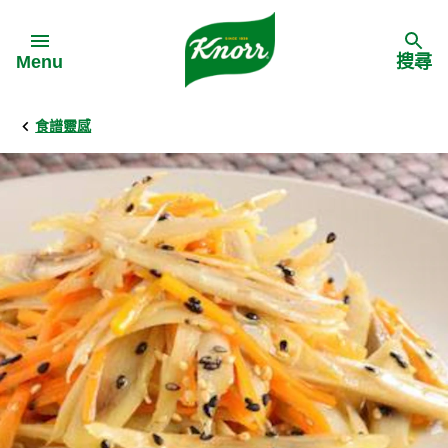
Skip to:
Menu
搜尋
食譜靈感
Back
Back
Back
食譜靈感
家樂牌產品
主頁
料理食材
家樂牌純鮮雞粉
背景
料理方式
家樂牌雞粉
甚麼是愛環境食材
季節節慶
家樂牌鮮菇粉
愛環境食材名單
多國料理
家樂牌濃湯寶
愛環境食材食譜