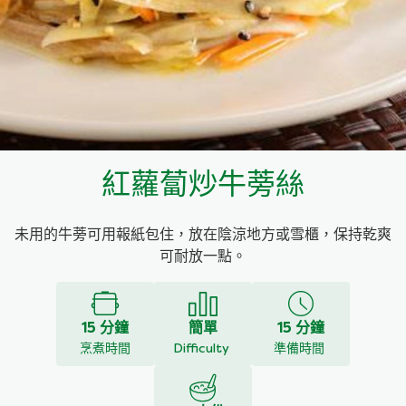
料理種類
家樂牌雞汁
愛環境食材篩選條件
家樂牌快熟通心粉
家樂牌鮮露
紅蘿蔔炒牛蒡絲
家樂牌鷹粟粉
未用的牛蒡可用報紙包住，放在陰涼地方或雪櫃，保持乾爽
家樂牌雞湯粒
可耐放一點。
家樂牌純鮮清雞湯
15 分鐘
簡單
15 分鐘
烹煮時間
Difficulty
準備時間