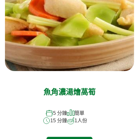
魚角濃湯燴萵筍
5 分鐘
簡單
15 分鐘
1
人份