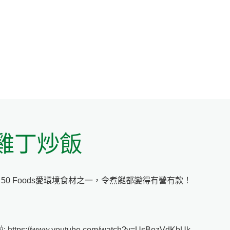
雞丁炒飯
e 50 Foods愛環境食材之一，令煮餸都變得有營有款！
ps://www.youtube.com/watch?v=UsBozVdKbUk