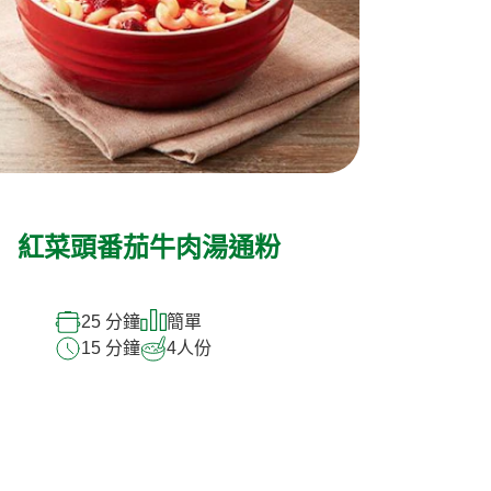
紅菜頭番茄牛肉湯通粉
25 分鐘
簡單
15 分鐘
4
人份