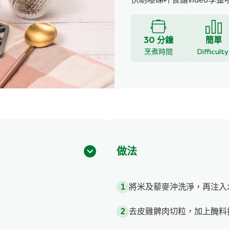
30 分鐘
簡單
烹煮時間
Difficult
做法
將米及藜麥沖洗淨，再注入
去皮雞髀肉切粒，加上醃料