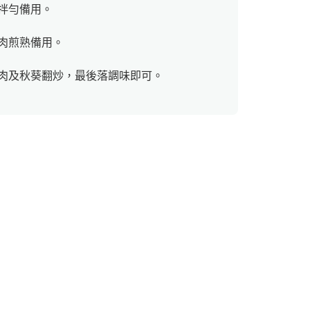
拌勻備用。
肉煎熟備用。
肉及秋葵翻炒，最後落調味即可。