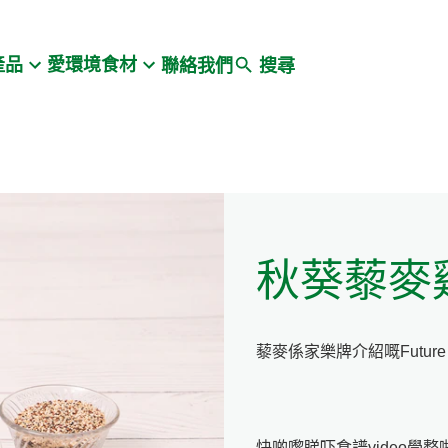
Search
產品
愛環境食材
聯絡我們
搜尋
秋葵藜麥
藜麥係家樂牌介紹嘅Futur
快啲嚟睇吓食譜video學整啦: htt