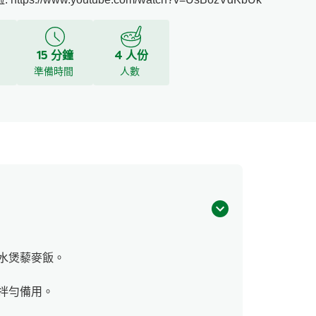
15 分鐘
4 人份
y
準備時間
人數
水煲藜麥飯。
拌勻備用。