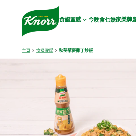
Skip to:
Main content
Footer
食譜靈感
家樂牌
今晚食乜餸
主頁
食譜靈感
秋葵藜麥雞丁炒飯