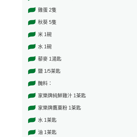
雞蛋 2隻
秋葵 5隻
米 1碗
水 1碗
藜麥 1湯匙
鹽 1/5茶匙
醃料：
家樂牌純鮮雞汁 1茶匙
家樂牌鷹粟粉 1茶匙
水 1茶匙
油 1茶匙