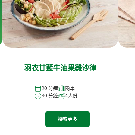
羽衣甘藍牛油果雞沙律
20 分鐘
簡單
30 分鐘
4
人份
探索更多