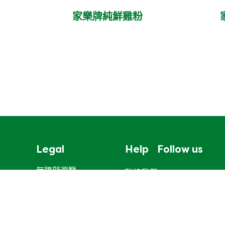
家樂牌純鮮雞粉
Legal
Help
Follow us
無障礙瀏覽
聯絡我們
Cookie通知
網站地圖
聯合利華私隱保護聲明
Cookie 偏好設定