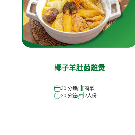
椰子羊肚菌雞煲
30 分鐘
簡單
30 分鐘
2
人份