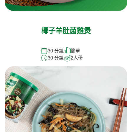
椰子羊肚菌雞煲
30 分鐘
簡單
30 分鐘
2
人份