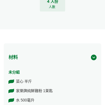
4 人份
人數
材料
未分組
菜心 半斤
家樂牌純鮮雞粉 1茶匙
水 500毫升