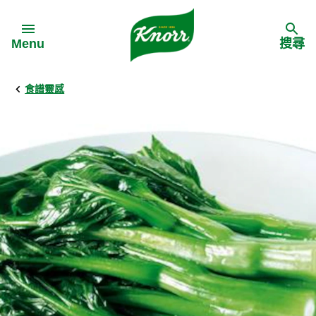
Skip to:
Menu
搜尋
食譜靈感
Back
Back
Back
食譜靈感
家樂牌產品
主頁
料理食材
家樂牌純鮮雞粉
背景
料理方式
家樂牌雞粉
甚麼是愛環境食材
季節節慶
家樂牌鮮菇粉
愛環境食材名單
多國料理
家樂牌濃湯寶
愛環境食材食譜