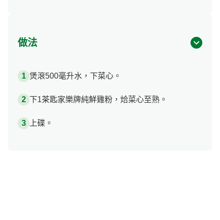
做法
煲滾500毫升水，下菜心。
下1茶匙家樂牌純鮮雞粉，烚菜心至熟。
上碟。