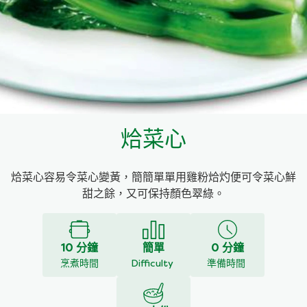
料理種類
家樂牌雞汁
愛環境食材篩選條件
家樂牌快熟通心粉
家樂牌鮮露
烚菜心
家樂牌鷹粟粉
烚菜心容易令菜心變黃，簡簡單單用雞粉烚灼便可令菜心鮮
家樂牌雞湯粒
甜之餘，又可保持顏色翠綠。
家樂牌純鮮清雞湯
10 分鐘
簡單
0 分鐘
烹煮時間
Difficulty
準備時間