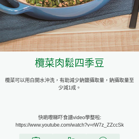
料理種類
家樂牌雞汁
愛環境食材篩選條件
家樂牌快熟通心粉
家樂牌鮮露
欖菜肉鬆四季豆
家樂牌鷹粟粉
欖菜可以用白開水沖洗，有助減少鈉鹽攝取量，鈉攝取量至
家樂牌雞湯粒
少減1成。
家樂牌純鮮清雞湯
快啲嚟睇吓食譜video學整啦:
https://www.youtube.com/watch?v=rW7z_ZZccSk