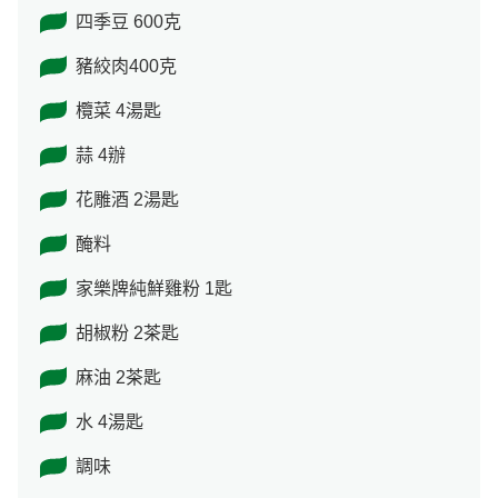
四季豆 600克
豬絞肉400克
欖菜 4湯匙
蒜 4辦
花雕酒 2湯匙
醃料
家樂牌純鮮雞粉 1匙
胡椒粉 2茶匙
麻油 2茶匙
水 4湯匙
調味