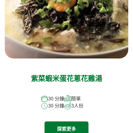
紫菜蝦米蛋花蔥花雞湯
30 分鐘
簡單
30 分鐘
3
人份
探索更多