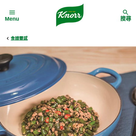
Skip to:
Menu
搜尋
食譜靈感
Back
Back
Back
食譜靈感
家樂牌產品
主頁
料理食材
家樂牌純鮮雞粉
背景
料理方式
家樂牌雞粉
甚麼是愛環境食材
季節節慶
家樂牌鮮菇粉
愛環境食材名單
多國料理
家樂牌濃湯寶
愛環境食材食譜