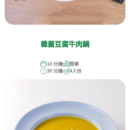
雜菌豆腐牛肉鍋
10 分鐘
簡單
30 分鐘
4
人份