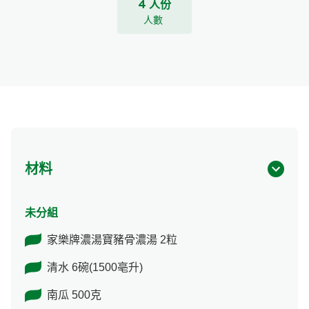
4 人份
人數
材料
未分組
家樂牌濃湯寶豬骨濃湯 2粒
清水 6碗(1500亳升)
南瓜 500克