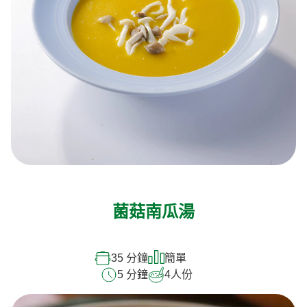
菌菇南瓜湯
35 分鐘
簡單
5 分鐘
4
人份