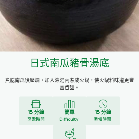
料理種類
家樂牌雞汁
愛環境食材篩選條件
家樂牌快熟通心粉
家樂牌鮮露
日式南瓜豬骨湯底
家樂牌鷹粟粉
煮腍南瓜後壓爛，加入濃湯內煮成火鍋，使火鍋料味道更豐
家樂牌雞湯粒
富香甜。
家樂牌純鮮清雞湯
15 分鐘
簡單
15 分鐘
烹煮時間
Difficulty
準備時間