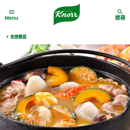
Skip to:
Menu
搜尋
食譜靈感
Back
Back
Back
食譜靈感
家樂牌產品
主頁
料理食材
家樂牌純鮮雞粉
背景
料理方式
家樂牌雞粉
甚麼是愛環境食材
季節節慶
家樂牌鮮菇粉
愛環境食材名單
多國料理
家樂牌濃湯寶
愛環境食材食譜