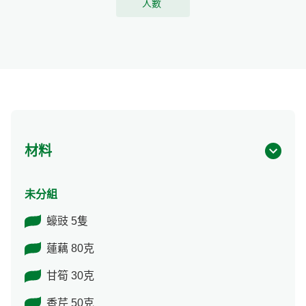
人數
材料
未分組
蠔豉 5隻
蓮藕 80克
甘筍 30克
香芹 50克