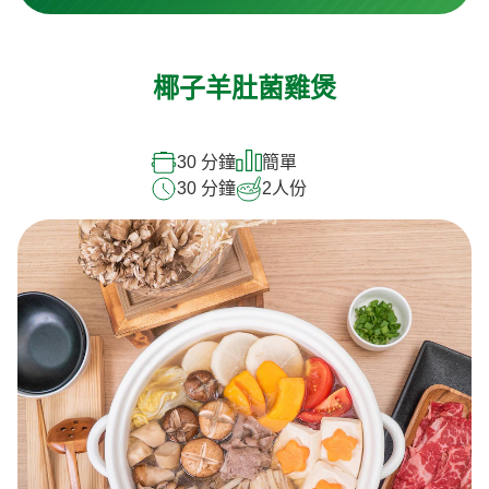
椰子羊肚菌雞煲
30 分鐘
簡單
30 分鐘
2
人份