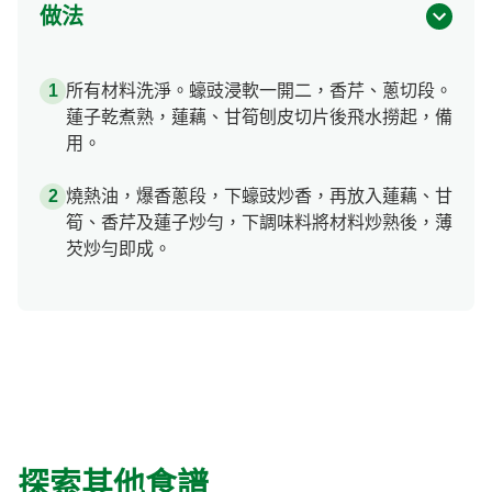
做法
所有材料洗淨。蠔豉浸軟一開二，香芹、蔥切段。
蓮子乾煮熟，蓮藕、甘筍刨皮切片後飛水撈起，備
用。
燒熱油，爆香蔥段，下蠔豉炒香，再放入蓮藕、甘
筍、香芹及蓮子炒勻，下調味料將材料炒熟後，薄
芡炒勻即成。
探索其他食譜