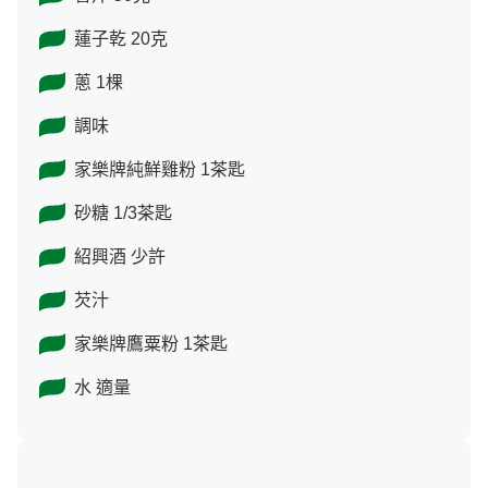
蓮子乾 20克
蔥 1棵
調味
家樂牌純鮮雞粉 1茶匙
砂糖 1/3茶匙
紹興酒 少許
芡汁
家樂牌鷹粟粉 1茶匙
水 適量