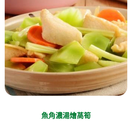
魚角濃湯燴萵筍