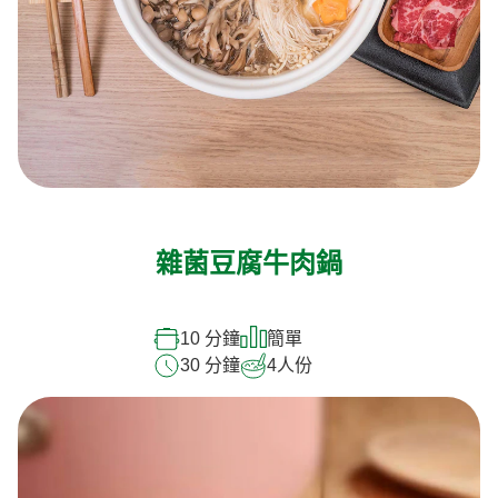
雜菌豆腐牛肉鍋
10 分鐘
簡單
30 分鐘
4
人份