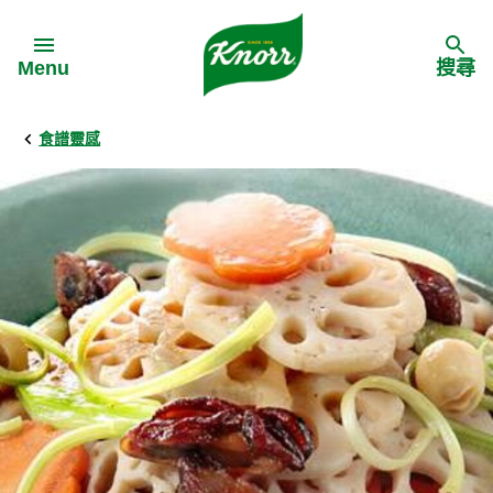
Skip to:
Menu
搜尋
食譜靈感
Back
Back
Back
食譜靈感
家樂牌產品
主頁
料理食材
家樂牌純鮮雞粉
背景
料理方式
家樂牌雞粉
甚麼是愛環境食材
季節節慶
家樂牌鮮菇粉
愛環境食材名單
多國料理
家樂牌濃湯寶
愛環境食材食譜