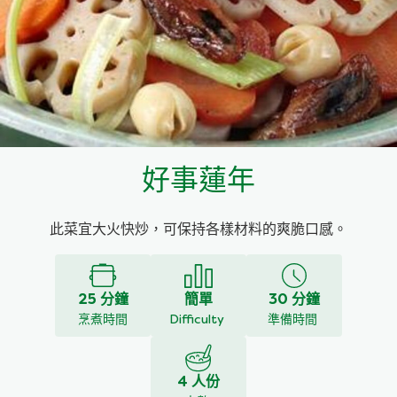
料理種類
家樂牌雞汁
愛環境食材篩選條件
家樂牌快熟通心粉
家樂牌鮮露
好事蓮年
家樂牌鷹粟粉
此菜宜大火快炒，可保持各樣材料的爽脆口感。
家樂牌雞湯粒
家樂牌純鮮清雞湯
25 分鐘
簡單
30 分鐘
烹煮時間
Difficulty
準備時間
4 人份