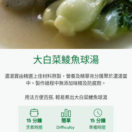
料理種類
家樂牌雞汁
愛環境食材篩選條件
家樂牌快熟通心粉
家樂牌鮮露
大白菜鯪魚球湯
家樂牌鷹粟粉
濃湯寶由精選上佳材料熬製，營養及精華充分匯聚於濃湯當
家樂牌雞湯粒
中。製作過程中無添加味精及防腐劑。
家樂牌純鮮清雞湯
用法方便百搭, 輕易煮出大白菜鯪魚球湯
15 分鐘
簡單
15 分鐘
烹煮時間
Difficulty
準備時間