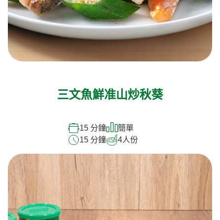
三文魚鮮准山炒秋葵
15 分鐘
簡單
15 分鐘
4
人份