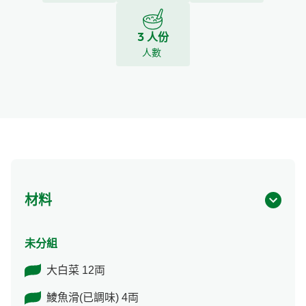
3 人份
人數
材料
未分組
大白菜 12両
鯪魚滑(已調味) 4両