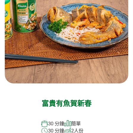
富貴有魚賀新春
30 分鐘
簡單
30 分鐘
2
人份