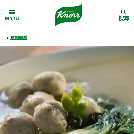
Skip to:
Menu
搜尋
食譜靈感
Back
Back
Back
食譜靈感
家樂牌產品
主頁
料理食材
家樂牌純鮮雞粉
背景
料理方式
家樂牌雞粉
甚麼是愛環境食材
季節節慶
家樂牌鮮菇粉
愛環境食材名單
多國料理
家樂牌濃湯寶
愛環境食材食譜