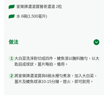
家樂牌濃湯寶豬骨濃湯 2粒
水 6碗(1,500毫升)
做法
大白菜洗淨對切成四件，鯪魚滑以醃料醃勻，以大
匙搯成球狀，薑片略拍，備用。
將家樂牌濃湯寶與6碗水攪勻煮滾，加入大白菜，
薑片及鯪魚球滾10-15分鐘，熄火，即可飲用。