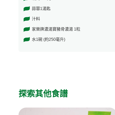
蒜蓉1湯匙
汁料
家樂牌濃湯寶豬骨濃湯 1粒
水1碗 (約250毫升)
探索其他食譜