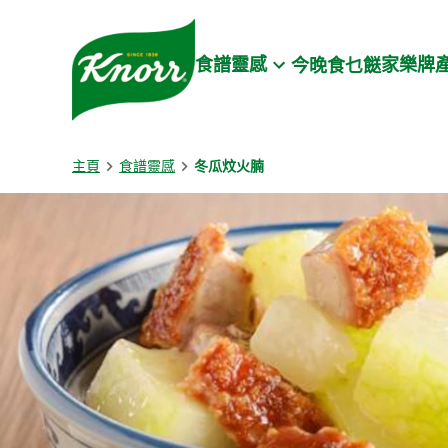
Skip to:
Main content
Footer
食譜靈感
家樂牌
今晚食乜餸
主頁
食譜靈感
冬瓜炆火腩