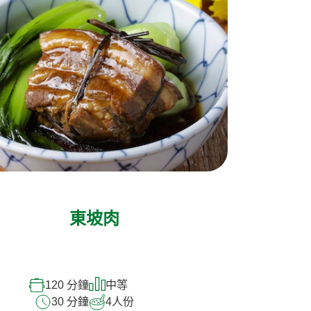
東坡肉
120 分鐘
中等
30 分鐘
4
人份