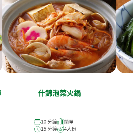
師
什錦泡菜火鍋
10 分鐘
簡單
15 分鐘
4
人份