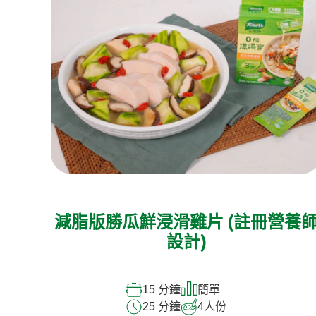
減脂版勝瓜鮮浸滑雞片 (註冊營養
設計)
15 分鐘
簡單
25 分鐘
4
人份