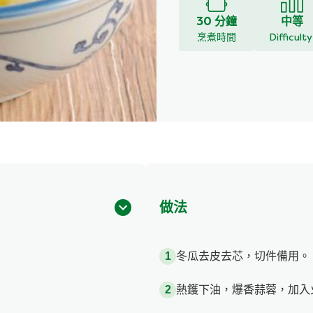
30 分鐘
中等
烹煮時間
Difficult
做法
冬瓜去皮去芯，切件備用。
熱鑊下油，爆香蒜蓉，加入