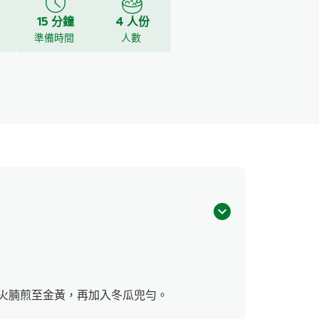
15 分鐘
4 人份
y
準備時間
人數
火腩煎至金黃，再加入冬瓜兜勻。