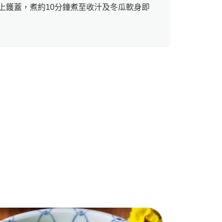
上鑊蓋，煮約10分鐘煮至收汁及冬瓜軟身即