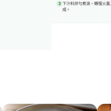
下汁料拌勻煮滾，轉慢火蓋
成。