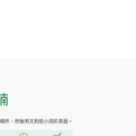
腩
細件，然後用叉刺些小洞於表面。