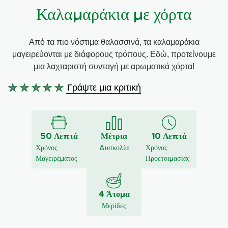
Καλαμαράκια με χόρτα
Συνταγές από την Μαργαρίτα Νικολαΐδη
Από τα πιο νόστιμα θαλασσινά, τα καλαμαράκια
μαγειρεύονται με διάφορους τρόπους. Εδώ, προτείνουμε
μια λαχταριστή συνταγή με αρωματικά χόρτα!
Γράψτε μια κριτική
Δεν
υποβλήθηκαν
αξιολογήσεις
για
50 Λεπτά
Μέτρια
10 Λεπτά
αυτό
Χρόνος
Δυσκολία
Χρόνος
το
Μαγειρέματος
Προετοιμασίας
recipe
4 Άτομα
Μερίδες