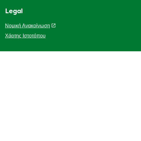
Legal
Νομική Ανακοίνωση
Χάρτης Ιστοτόπου
Help
Η Ιστορία μας
F.A.Q
Επικοινωνήστε μαζί μας
Προσβασιμότητα
Γνωστοποίηση για τη χρηση cookies
ΓΝΩΣΤΟΠΟΙΗΣΗ ΓΙΑ ΤΗΝ ΠΡΟΣΤΑΣΙΑ ΤΗΣ ΙΔΙΩΤΙΚΗΣ
ΖΩΗΣ
Διαχείριση Προτιμήσεων