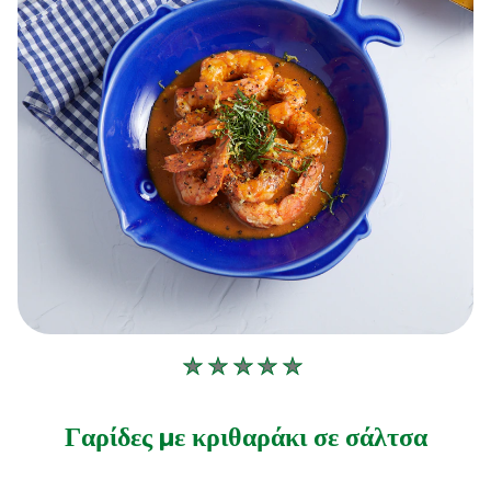
Δεν
υποβλήθηκαν
αξιολογήσεις
Γαρίδες με κριθαράκι σε σάλτσα
για