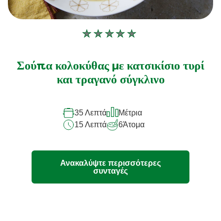
Δεν
υποβλήθηκαν
αξιολογήσεις
Σούπα κολοκύθας με κατσικίσιο τυρί
για
και τραγανό σύγκλινο
αυτό
το
35 Λεπτά
Μέτρια
recipe
15 Λεπτά
6
Άτομα
Ανακαλύψτε περισσότερες
συνταγές