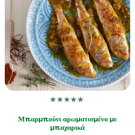
Δεν
υποβλήθηκαν
αξιολογήσεις
Μπαρμπούνι αρωματισμένο με
για
μπαχαρικά
αυτό