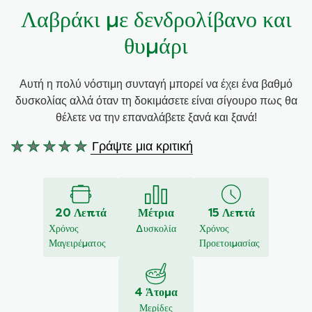
Λαβράκι με δενδρολίβανο και
Συνταγές από την Μαργαρίτα Νικολαΐδη
θυμάρι
Αυτή η πολύ νόστιμη συνταγή μπορεί να έχει ένα βαθμό
δυσκολίας αλλά όταν τη δοκιμάσετε είναι σίγουρο πως θα
θέλετε να την επαναλάβετε ξανά και ξανά!
Γράψτε μια κριτική
Δεν
υποβλήθηκαν
αξιολογήσεις
για
20 Λεπτά
Μέτρια
15 Λεπτά
αυτό
Χρόνος
Δυσκολία
Χρόνος
το
Μαγειρέματος
Προετοιμασίας
recipe
4 Άτομα
Μερίδες