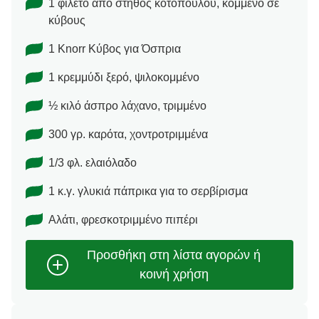
1 φιλέτο από στήθος κοτόπουλου, κομμένο σε
κύβους
1 Κnorr Κύβος για Όσπρια
1 κρεμμύδι ξερό, ψιλοκομμένο
½ κιλό άσπρο λάχανο, τριμμένο
300 γρ. καρότα, χοντροτριμμένα
1/3 φλ. ελαιόλαδο
1 κ.γ. γλυκιά πάπρικα για το σερβίρισμα
Αλάτι, φρεσκοτριμμένο πιπέρι