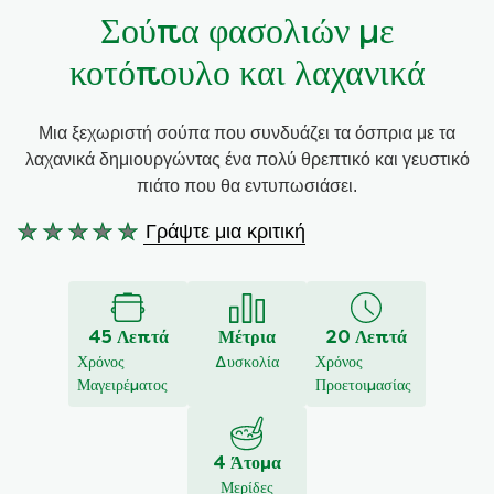
Σούπα φασολιών με
Συνταγές από την Μαργαρίτα Νικολαΐδη
κοτόπουλο και λαχανικά
Μια ξεχωριστή σούπα που συνδυάζει τα όσπρια με τα
λαχανικά δημιουργώντας ένα πολύ θρεπτικό και γευστικό
πιάτο που θα εντυπωσιάσει.
Γράψτε μια κριτική
Δεν
υποβλήθηκαν
αξιολογήσεις
για
45 Λεπτά
Μέτρια
20 Λεπτά
αυτό
Χρόνος
Δυσκολία
Χρόνος
το
Μαγειρέματος
Προετοιμασίας
recipe
4 Άτομα
Μερίδες