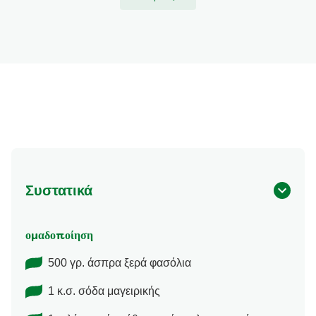
Συστατικά
ομαδοποίηση
500 γρ. άσπρα ξερά φασόλια
1 κ.σ. σόδα μαγειρικής