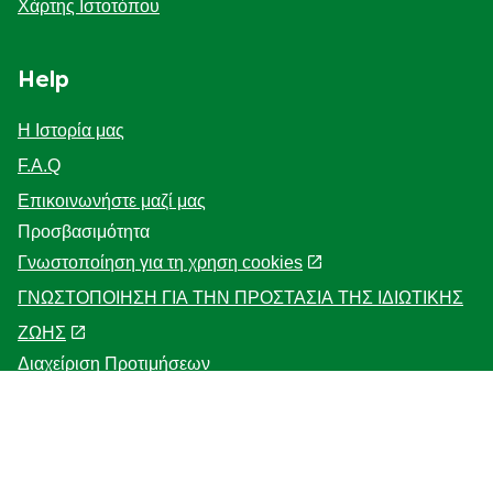
Legal
Νομική Ανακοίνωση
Χάρτης Ιστοτόπου
Help
Η Ιστορία μας
F.A.Q