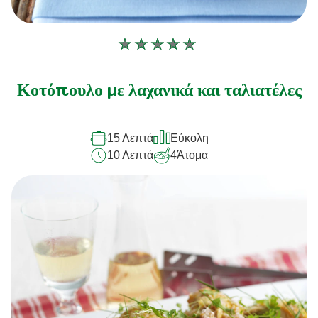
Δεν
υποβλήθηκαν
αξιολογήσεις
Κοτόπουλο με λαχανικά και ταλιατέλες
για
αυτό
15 Λεπτά
Εύκολη
το
10 Λεπτά
4
Άτομα
recipe