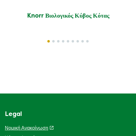
Knorr Βιολογικός Κύβος Κότας
Γίνε ο πρώτος που θα αξιολογήσει.
Γράψτε μια κριτική