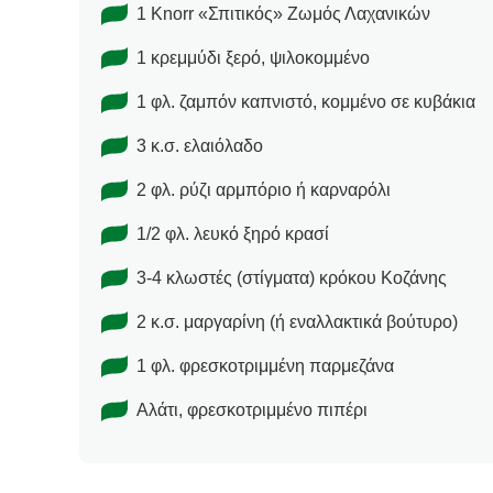
1 Knorr «Σπιτικός» Ζωμός Λαχανικών
1 κρεμμύδι ξερό, ψιλοκομμένο
1 φλ. ζαμπόν καπνιστό, κομμένο σε κυβάκια
3 κ.σ. ελαιόλαδο
2 φλ. ρύζι αρμπόριο ή καρναρόλι
1/2 φλ. λευκό ξηρό κρασί
3-4 κλωστές (στίγματα) κρόκου Κοζάνης
2 κ.σ. μαργαρίνη (ή εναλλακτικά βούτυρο)
1 φλ. φρεσκοτριμμένη παρμεζάνα
Αλάτι, φρεσκοτριμμένο πιπέρι