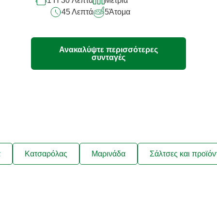
1 H 30 Λεπτά
Μέτρια
recipe
45 Λεπτά
5
Άτομα
Ανακαλύψτε περισσότερες
συνταγές
ά
Κατσαρόλας
Μαρινάδα
Σάλτσες και προϊόν
λαμβάνετε συνταγές που να ταιρ