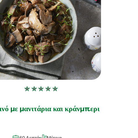
Δεν
υποβλήθηκαν
αξιολογήσεις
ινό με μανιτάρια και κράνμπερι
για
αυτό
το