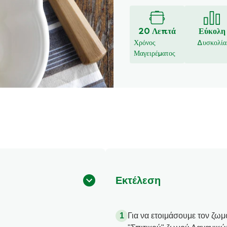
υποβλήθηκαν
αξιολογήσεις
για
20 Λεπτά
Εύκολη
αυτό
Χρόνος
Δυσκολία
το
Μαγειρέματος
recipe
Εκτέλεση
Για να ετοιμάσουμε τον ζωμό