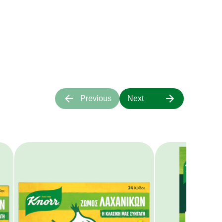
τα μας;
α πάνω μας.
Previous
Next