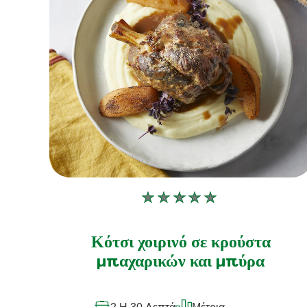
Δεν
υποβλήθηκαν
αξιολογήσεις
Κότσι χοιρινό σε κρούστα
για
μπαχαρικών και μπύρα
αυτό
το