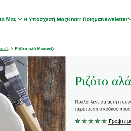
Search
τα Μας
Η Υπόσχεσή Μας
Knorr Ποιήμα
Newsletter
ταγές
Ριζότο αλά Μιλανέζε
Ριζότο αλ
Πολλοί λένε ότι αυτή η συν
περίπτωση ο κρόκος προσδ
Γράψτε μι
Δεν