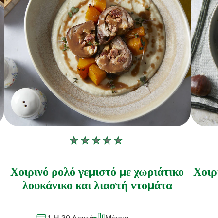
Δεν
υποβλήθηκαν
αξιολογήσεις
Χοιρινό ρολό γεμιστό με χωριάτικο
Χοιρ
για
λουκάνικο και λιαστή ντομάτα
αυτό
το