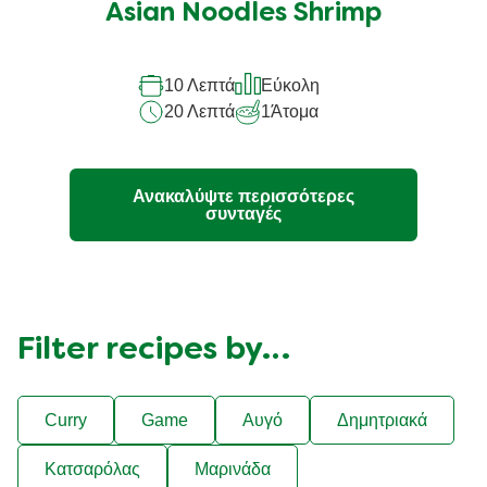
αξιολογήσεις
Asian Noodles Shrimp
για
αυτό
10 Λεπτά
Εύκολη
το
20 Λεπτά
1
Άτομα
recipe
Ανακαλύψτε περισσότερες
συνταγές
Filter recipes by…
Curry
Game
Αυγό
Δημητριακά
Κατσαρόλας
Μαρινάδα