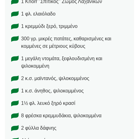
1 Knorr "Σπιτικός" Ζωμός Λαχανικών
1 φλ. ελαιόλαδο
1 κρεμμύδι ξερό, τριμμένο
300 γρ. μικρές πατάτες, καθαρισμένες και
κομμένες σε μέτριους κύβους
1 μεγάλη ντομάτα, ξεφλουδισμένη και
ψιλοκομμένη
2 κ.σ. μαϊντανός, ψιλοκομμένος
1 κ.σ. άνηθος, ψιλοκομμένος
1½ φλ. λευκό ξηρό κρασί
8 φρέσκα κρεμμυδάκια, ψιλοκομμένα
2 φύλλα δάφνης