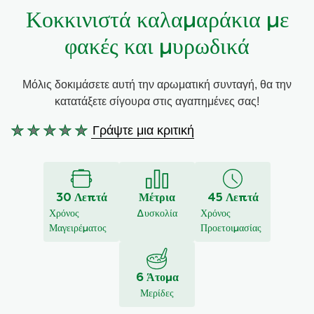
Κοκκινιστά καλαμαράκια με
Συνταγές από την Μαργαρίτα Νικολαΐδη
φακές και μυρωδικά
Mόλις δοκιμάσετε αυτή την αρωματική συνταγή, θα την
κατατάξετε σίγουρα στις αγαπημένες σας!
Γράψτε μια κριτική
Δεν
υποβλήθηκαν
αξιολογήσεις
για
30 Λεπτά
Μέτρια
45 Λεπτά
αυτό
Χρόνος
Δυσκολία
Χρόνος
το
Μαγειρέματος
Προετοιμασίας
recipe
6 Άτομα
Μερίδες