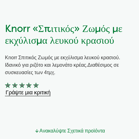
Συνταγές από την Μαργαρίτα Νικολαΐδη
Knorr «Σπιτικός» Ζωμός με
εκχύλισμα λευκού κρασιού
Knorr Σπιτικός Ζωμός με εκχύλισμα λευκού κρασιού.
Ιδανικό για ριζότο και λεμονάτο κρέας.Διαθέσιμος σε
συσκευασίες των 4τμχ.
Δεν
Γράψτε μια κριτική
υποβλήθηκαν
αξιολογήσεις
για
αυτό
το
Ανακαλύψτε Σχετικά προϊόντα
product