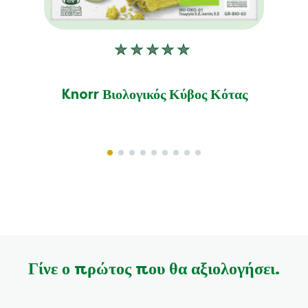
Δεν
υποβλήθηκαν
αξιολογήσεις
Knorr Βιολογικός Κύβος Κότας
για
αυτό
το
product
Γίνε ο πρώτος που θα αξιολογήσει.