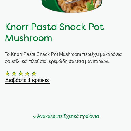
Συνταγές από την Μαργαρίτα Νικολαΐδη
Knorr Pasta Snack Pot
Mushroom
Το Knorr Pasta Snack Pot Mushroom περιέχει μακαρόνια
φουσίλι και πλούσια, κρεμώδη σάλτσα μανιταριών.
Η
Διαβάστε 1 κριτικές
μέση
βαθμολογία
αυτού
του
Knorr
Ανακαλύψτε Σχετικά προϊόντα
Pasta
Snack