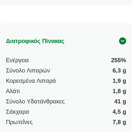
Pot
Mushroom
είναι
5.0
στα
Διατροφικός Πίνακας
5
από
τις
Ενέργεια
255%
αξιολογήσεις
Σύνολο Λιπαρών
6,3 g
1.
Κορεσμένα Λιπαρά
1,9 g
Αλάτι
1,8 g
Σύνολο Υδατάνθρακες
41 g
Σάκχαρα
4,5 g
Πρωτεΐνες
7,8 g