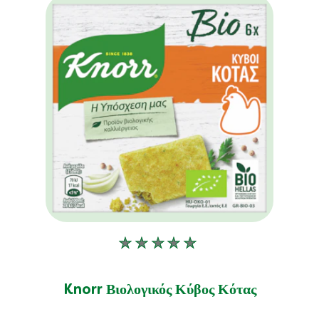
Δεν
υποβλήθηκαν
αξιολογήσεις
Knorr Βιολογικός Κύβος Κότας
για
αυτό