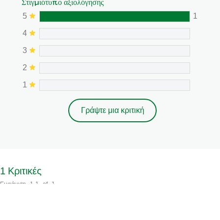
Στιγμιότυπο αξιολόγησης
5
1
4
3
2
1
Γράψτε μια κριτική
1
Κριτικές
Εμφάνιση
1-1
of
1
Ταξινόμηση κατά
Φιλτράρισμα με βάση αστέρια