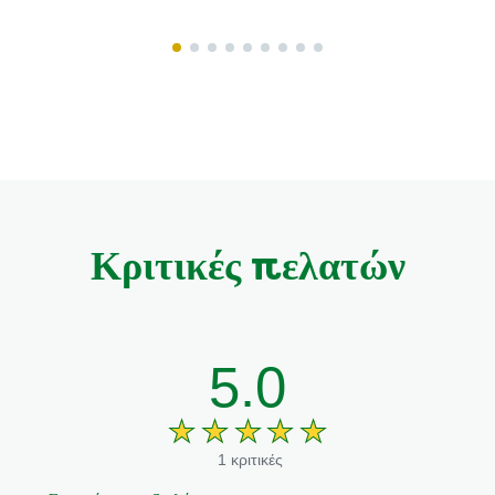
το
product
Κριτικές πελατών
5.0
1 κριτικές