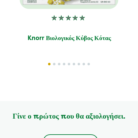
Δεν
υποβλήθηκαν
αξιολογήσεις
Knorr Βιολογικός Κύβος Κότας
για
αυτό
το
product
Γίνε ο πρώτος που θα αξιολογήσει.