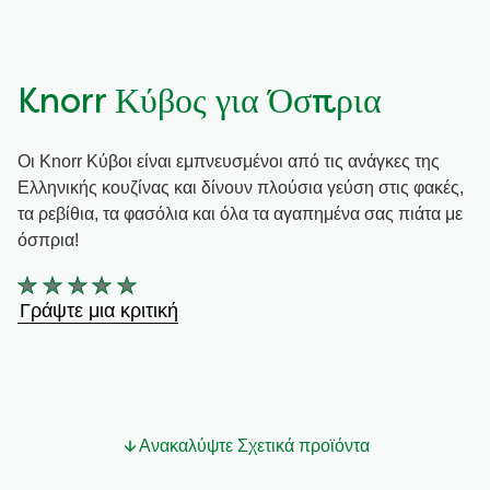
Συνταγές από την Μαργαρίτα Νικολαΐδη
Knorr Κύβος για Όσπρια
Οι Knorr Κύβοι είναι εμπνευσμένοι από τις ανάγκες της
Ελληνικής κουζίνας και δίνουν πλούσια γεύση στις φακές,
τα ρεβίθια, τα φασόλια και όλα τα αγαπημένα σας πιάτα με
όσπρια!
Δεν
Γράψτε μια κριτική
υποβλήθηκαν
αξιολογήσεις
για
αυτό
το
Ανακαλύψτε Σχετικά προϊόντα
product