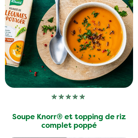
Aucune
évaluation
soumise
Soupe Knorr® et topping de riz
pour
complet poppé
ce