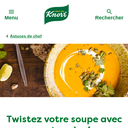
Skip to:
Menu
Rechercher
Astuces de chef
Précédent
Précédent
Toutes les recettes
Nos engagements
Par ingrédients
Par plat
Par type de cuisine
Twistez votre soupe avec
Apéro