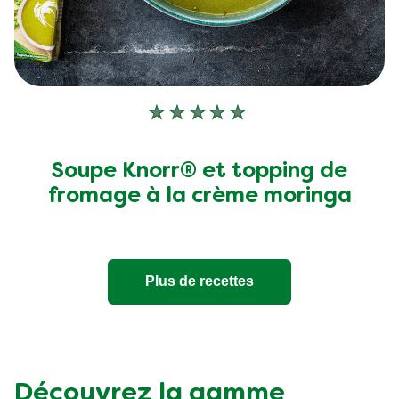
Aucune
évaluation
soumise
Soupe Knorr® et topping de
pour
fromage à la crème moringa
ce
recipe
Plus de recettes
Découvrez la gamme