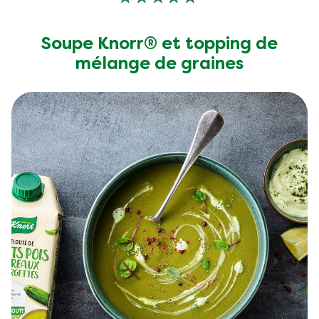
Aucune
évaluation
soumise
Soupe Knorr® et topping de
pour
mélange de graines
ce
recipe