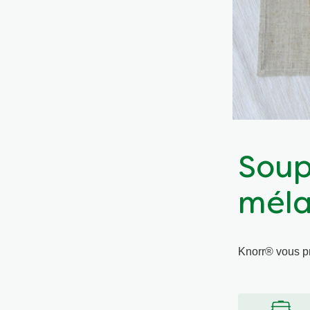
Soup
méla
Knorr® vous p