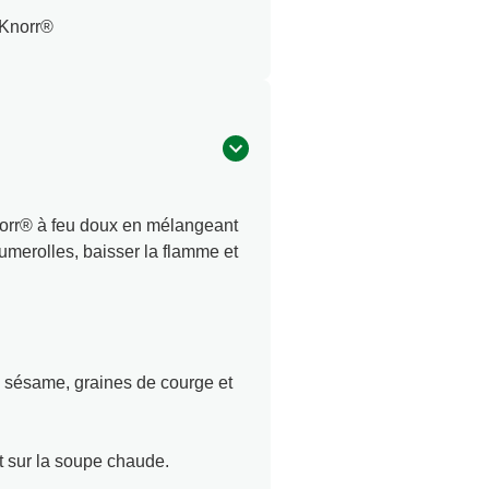
s Knorr®
norr® à feu doux en mélangeant
umerolles, baisser la flamme et
de sésame, graines de courge et
t sur la soupe chaude.