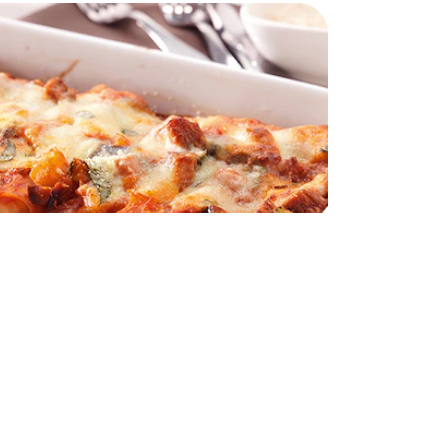
ellonis végétariens Knorr®