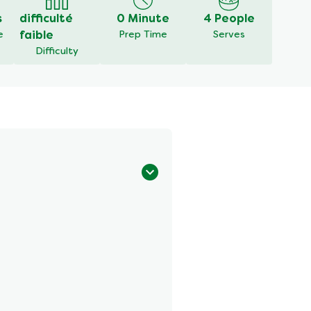
s
difficulté
0 Minute
4 People
e
faible
Prep Time
Serves
Difficulty