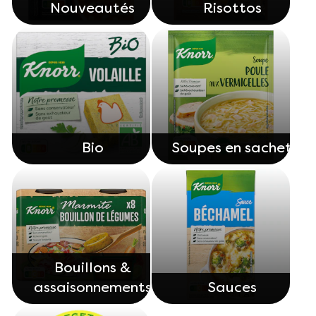
Nouveautés
Risottos
Bio
Soupes en sachet
Bouillons &
assaisonnements
Sauces