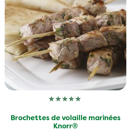
Aucune
évaluation
soumise
Brochettes de volaille marinées
pour
Knorr®