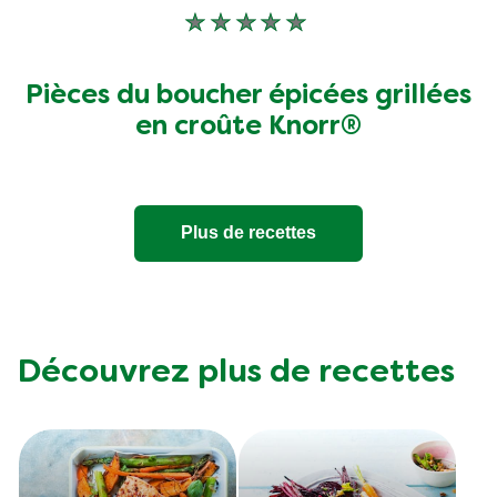
Aucune
évaluation
soumise
Pièces du boucher épicées grillées
pour
en croûte Knorr®
ce
recipe
Plus de recettes
Découvrez plus de recettes