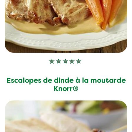
Aucune
évaluation
soumise
Escalopes de dinde à la moutarde
pour
Knorr®
ce
recipe