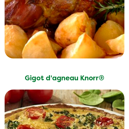
Gigot d'agneau Knorr®