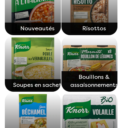
Nouveautés
Risottos
Bouillons &
Soupes en sachet
assaisonnements