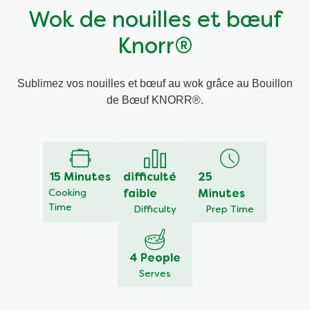
Wok de nouilles et bœuf
Végétarien
Knorr®
Trucs et Astuces
Sublimez vos nouilles et bœuf au wok grâce au Bouillon
de Bœuf KNORR®.
15 Minutes
difficulté
25
Cooking
faible
Minutes
Time
Difficulty
Prep Time
4 People
Serves