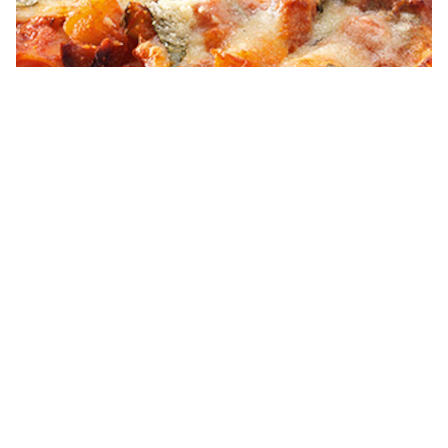
Cannellonis végétariens Knorr®
Voir toutes les recettes