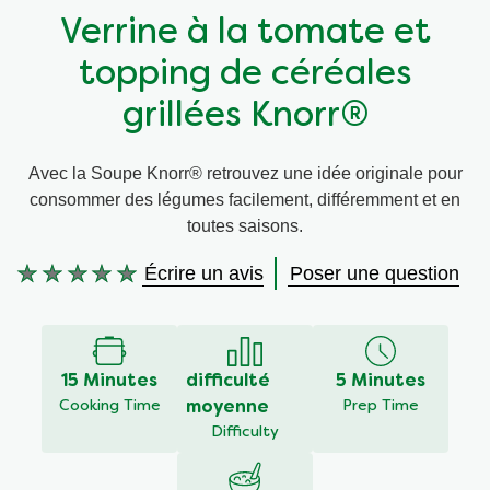
Verrine à la tomate et
Végétarien
topping de céréales
Trucs et Astuces
grillées Knorr®
Avec la Soupe Knorr® retrouvez une idée originale pour
consommer des légumes facilement, différemment et en
toutes saisons.
Écrire un avis
Poser une question
Aucune
évaluation
soumise
pour
ce
15 Minutes
difficulté
5 Minutes
recipe
Cooking Time
moyenne
Prep Time
Difficulty