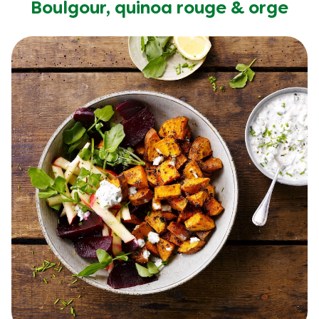
Boulgour, quinoa rouge & orge
pour
ce
recipe