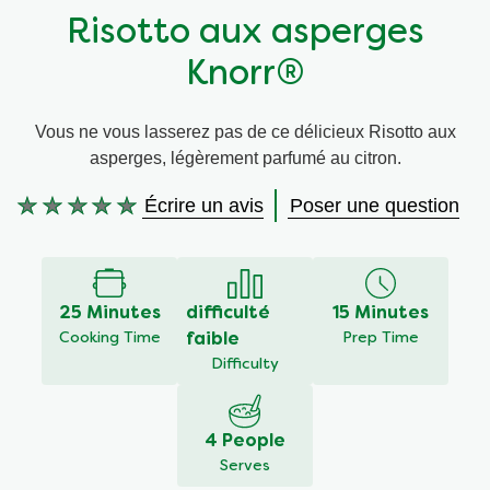
Risotto aux asperges
Végétarien
Knorr®
Trucs et Astuces
Vous ne vous lasserez pas de ce délicieux Risotto aux
asperges, légèrement parfumé au citron.
Écrire un avis
Poser une question
Aucune
évaluation
soumise
pour
ce
25 Minutes
difficulté
15 Minutes
recipe
Cooking Time
faible
Prep Time
Difficulty
4 People
Serves