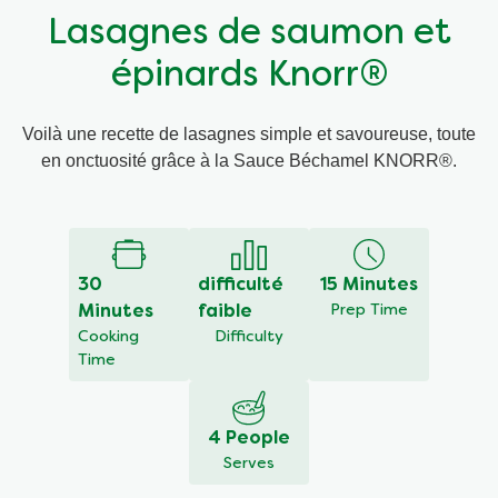
Lasagnes de saumon et
Végétarien
épinards Knorr®
Trucs et Astuces
Voilà une recette de lasagnes simple et savoureuse, toute
en onctuosité grâce à la Sauce Béchamel KNORR®.
30 Minutes
difficulté
15 Minutes
Cooking Time
faible
Prep Time
Difficulty
4 People
Serves