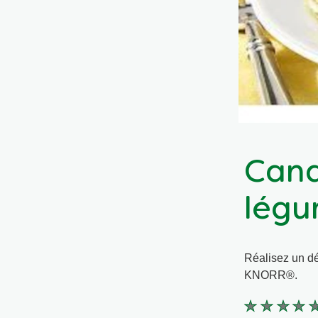
Cana
légu
Réalisez un d
KNORR®.
Aucune