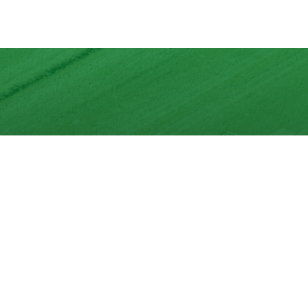
Récoltez le meilleur du goût
Découvrez