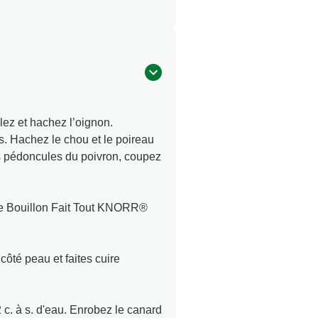
lez et hachez l’oignon.
s. Hachez le chou et le poireau
les pédoncules du poivron, coupez
 de Bouillon Fait Tout KNORR®
ôté peau et faites cuire
 c. à s. d'eau. Enrobez le canard