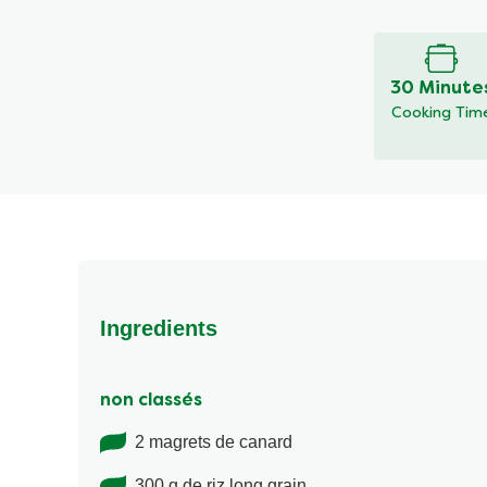
évaluation
soumise
pour
ce
30 Minute
recipe
Cooking Tim
Ingredients
non classés
2 magrets de canard
300 g de riz long grain