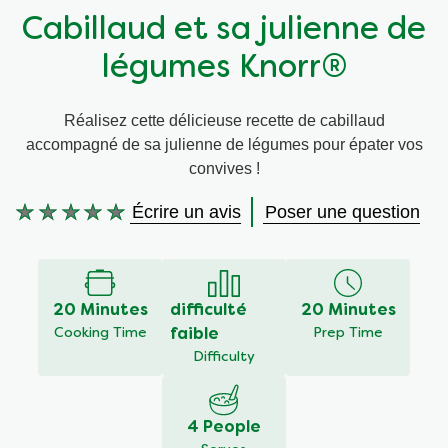
Cabillaud et sa julienne de
Végétarien
légumes Knorr®
Trucs et Astuces
Réalisez cette délicieuse recette de cabillaud
accompagné de sa julienne de légumes pour épater vos
convives !
Écrire un avis
Poser une question
Aucune
évaluation
soumise
pour
ce
20 Minutes
difficulté
20 Minutes
recipe
Cooking Time
faible
Prep Time
Difficulty
4 People