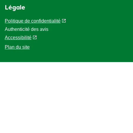
Légale
Politique de confidentialité
Paramètres des cookies
Authenticité des avis
Accessibilité
Plan du site
Aide
FAQ
Localisateur de magasin
Nous contacter
Notre histoire
Mentions légales