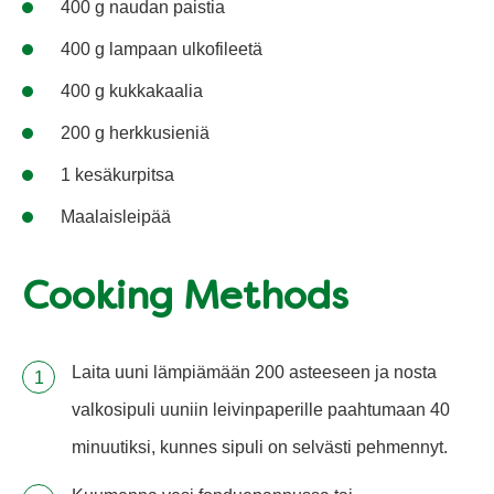
400 g naudan paistia
400 g lampaan ulkofileetä
400 g kukkakaalia
200 g herkkusieniä
1 kesäkurpitsa
Maalaisleipää
Cooking Methods
Laita uuni lämpiämään 200 asteeseen ja nosta
valkosipuli uuniin leivinpaperille paahtumaan 40
minuutiksi, kunnes sipuli on selvästi pehmennyt.