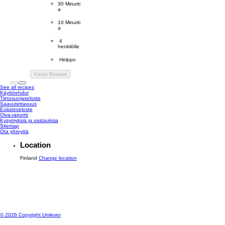
CookingTime
30 Minutti
a 
PreparationTime
10 Minutti
a
Servings
 4
henkilölle
Difficulty
 Helppo
Katso Resepti
See all recipes
Käyttöehdot
Tietosuojaseloste
Saavutettavuus
Evästeseloste
Muokkaa asetuksia
Oiva-raportti
Kysymyksiä ja vastauksia
Sitemap
Ota yhteyttä
Location
Finland
Change location