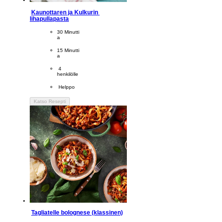
Kaunottaren ja Kulkurin 
lihapullapasta
CookingTime
30 Minutti
a 
PreparationTime
15 Minutti
a
Servings
 4
henkilölle
Difficulty
 Helppo
Katso Resepti
Tagliatelle bolognese (klassinen)