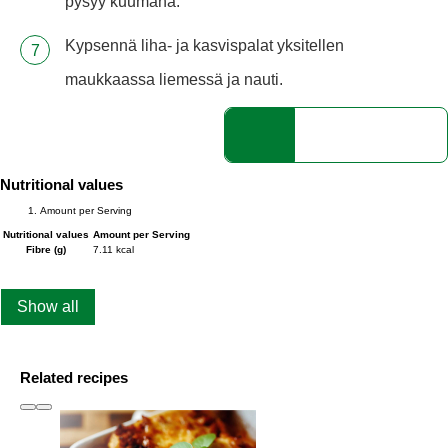
pysyy kuumana.
Kypsennä liha- ja kasvispalat yksitellen
maukkaassa liemessä ja nauti.
Nutritional values
Amount per Serving
Nutritional values
Amount per Serving
Fibre (g)
7.11 kcal
Show all
Related recipes
slide
1 to 3
of 5