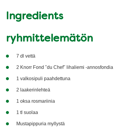
Ingredients
ryhmittelemätön
7 dl vettä
2 Knorr Fond "du Chef" lihaliemi -annosfondia
1 valkosipuli paahdettuna
2 laakerinlehteä
1 oksa rosmariinia
1 tl suolaa
Mustapippuria myllystä