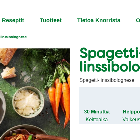
Reseptit
Tuotteet
Tietoa Knorrista​
O
linssibolognese
Spagetti
linssibol
Spagetti-linssibolognese.
30 Minuttia
Helpp
Keittoaika
Vaikeu