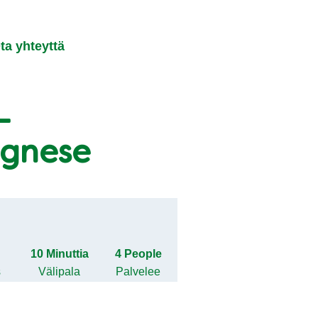
ta yhteyttä
-
ognese
o
10 Minuttia
4 People
s
Välipala
Palvelee