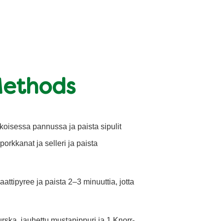
Methods
oisessa pannussa ja paista sipulit
porkkanat ja selleri ja paista
aattipyree ja paista 2–3 minuuttia, jotta
urska, jauhettu mustapippuri ja 1 Knorr-