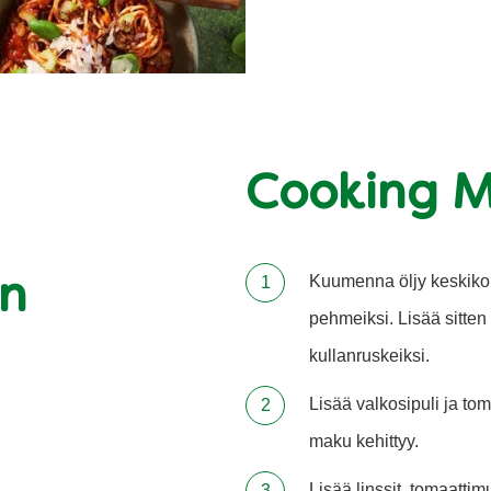
Cooking 
Kuumenna öljy keskikok
ön
pehmeiksi. Lisää sitten 
kullanruskeiksi.
Lisää valkosipuli ja tom
maku kehittyy.
Lisää linssit, tomaattim