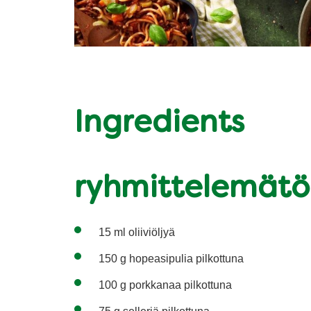
Ingredients
ryhmittelemät
15 ml oliiviöljyä
150 g hopeasipulia pilkottuna
100 g porkkanaa pilkottuna