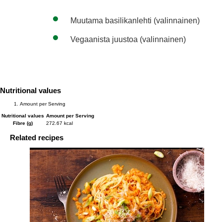
Muutama basilikanlehti (valinnainen)
Vegaanista juustoa (valinnainen)
Nutritional values
Amount per Serving
Nutritional values
Amount per Serving
Fibre (g)
272.67 kcal
Related recipes
slide
1 to 2
of 2