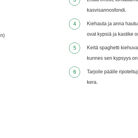
kasvisannosfondi.
Kiehauta ja anna hautua
ovat kypsiä ja kastike
n)
Keitä spaghetti kiehu
kunnes sen kypsyys on 
Tarjoile päälle ripotelt
kera.