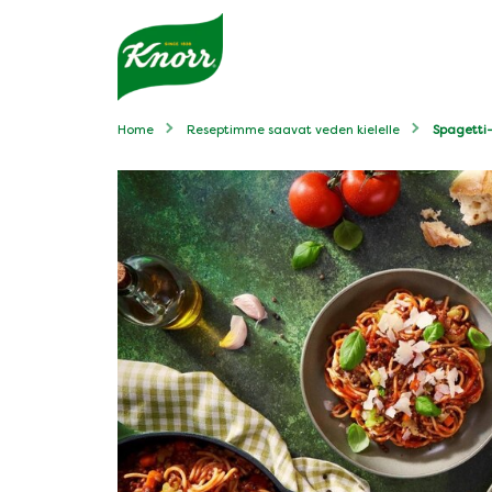
Home
Reseptimme saavat veden kielelle
Spagetti-