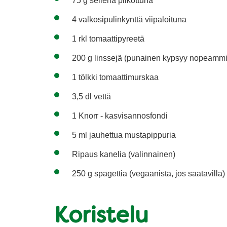
75 g selleriä pilkottuna
4 valkosipulinkynttä viipaloituna
1 rkl tomaattipyreetä
200 g linssejä (punainen kypsyy nopeammi
1 tölkki tomaattimurskaa
3,5 dl vettä
1 Knorr - kasvisannosfondi
5 ml jauhettua mustapippuria
Ripaus kanelia (valinnainen)
250 g spagettia (vegaanista, jos saatavilla)
Koristelu