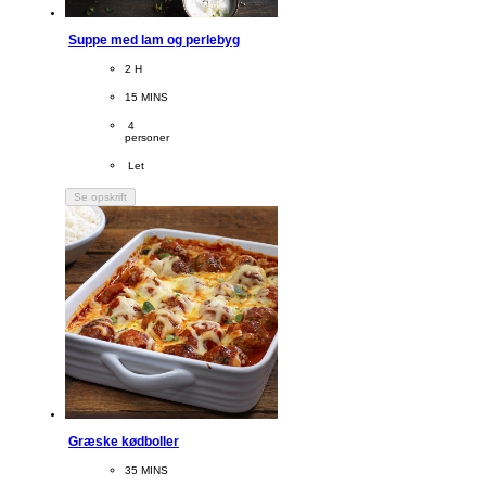
Suppe med lam og perlebyg
CookingTime
2 H 
PreparationTime
15 MINS
Servings
 4
personer
Difficulty
 Let
Se opskrift
Græske kødboller
CookingTime
35 MINS 