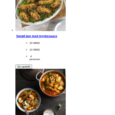
Sprød lam med myntesauce
CookingTime
20 MINS 
PreparationTime
10 MINS
Servings
 4
personer
Se opskrift