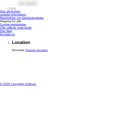
Se opskrift
See all recipes
Juridisk information
Meddelelse om databeskyttelse
Adgang for alle
Cookie-meddelelse
Ændre Indstillingerne
Ofte stillede spørgsmål
Site Map
Kontakt os
Location
Denmark
Change location
© 2026 Copyright Unilever