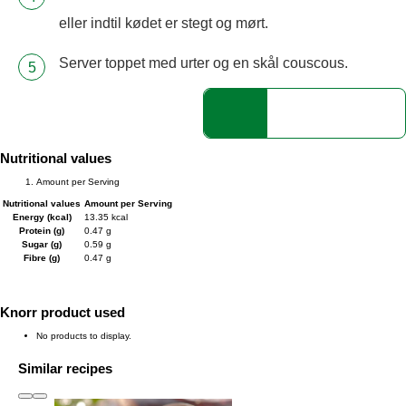
eller indtil kødet er stegt og mørt.
Server toppet med urter og en skål couscous.
Nutritional values
Amount per Serving
Nutritional values
Amount per Serving
Energy (kcal)
13.35 kcal
Protein (g)
0.47 g
Sugar (g)
0.59 g
Fibre (g)
0.47 g
Knorr product used
No products to display.
Similar recipes
slide
1 to 3
of 5