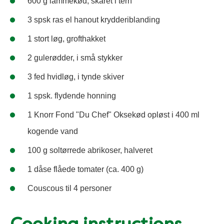
600 g lammekød, skåret i tern
3 spsk ras el hanout krydderiblanding
1 stort løg, grofthakket
2 gulerødder, i små stykker
3 fed hvidløg, i tynde skiver
1 spsk. flydende honning
1 Knorr Fond "Du Chef" Oksekød opløst i 400 ml
kogende vand
100 g soltørrede abrikoser, halveret
1 dåse flåede tomater (ca. 400 g)
Couscous til 4 personer