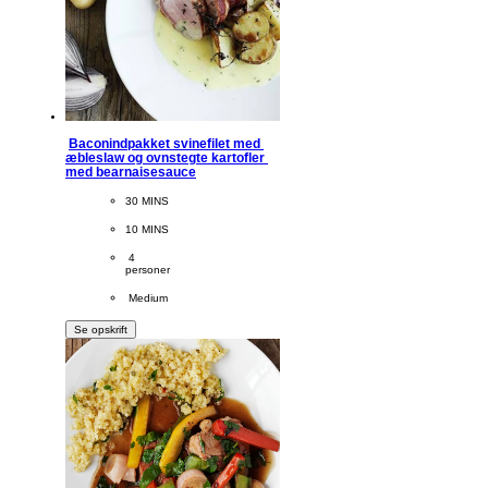
Baconindpakket svinefilet med 
æbleslaw og ovnstegte kartofler 
med bearnaisesauce
CookingTime
30 MINS 
PreparationTime
10 MINS
Servings
 4
personer
Difficulty
 Medium
Se opskrift