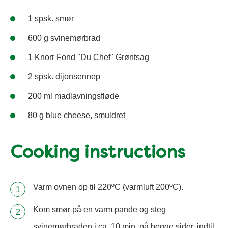
1 spsk. smør
600 g svinemørbrad
1 Knorr Fond "Du Chef" Grøntsag
2 spsk. dijonsennep
200 ml madlavningsfløde
80 g blue cheese, smuldret
Cooking instructions
Varm ovnen op til 220ºC (varmluft 200ºC).
Kom smør på en varm pande og steg
svinemørbraden i ca. 10 min. på begge sider, indtil