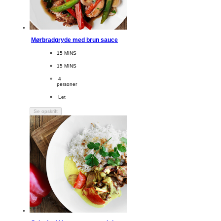
Mørbradgryde med brun sauce
CookingTime
15 MINS 
PreparationTime
15 MINS
Servings
 4
personer
Difficulty
 Let
Se opskrift