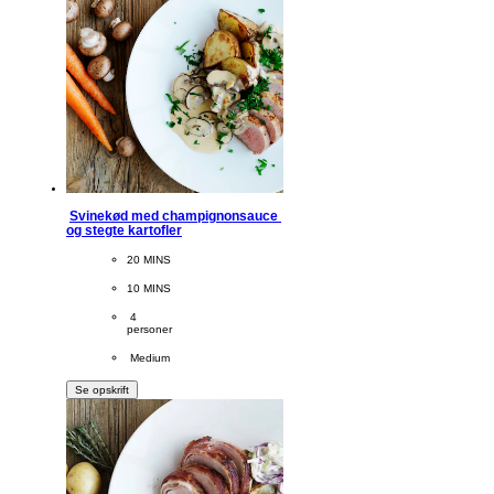
Svinekød med champignonsauce 
og stegte kartofler
CookingTime
20 MINS 
PreparationTime
10 MINS
Servings
 4
personer
Difficulty
 Medium
Se opskrift