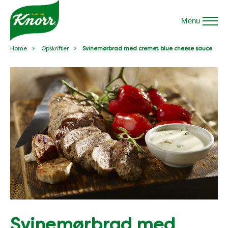
Menu
Home
Opskrifter
Svinemørbrad med cremet blue cheese sauce
Svinemørbrad med