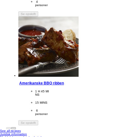
Servings
 4
personer
Se opskrift
Amerikanske BBQ ribben
CookingTime
1 H 45 MI
NS 
PreparationTime
15 MINS
Servings
 6
personer
Se opskrift
See all recipes
Juridisk information