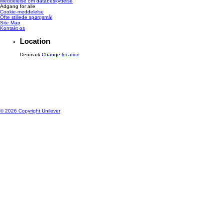
Meddelelse om databeskyttelse
Adgang for alle
Cookie-meddelelse
Ændre Indstillingerne
Ofte stillede spørgsmål
Site Map
Kontakt os
Location
Denmark
Change location
© 2026 Copyright Unilever