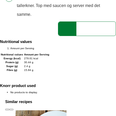
tallerkner. Top med saucen og server med det
samme.
Nutritional values
Amount per Serving
Nutritional values
Amount per Serving
Energy (kcal)
279.61 kcal
Protein (g)
30.44 g
Sugar (g)
2.4 g
Fibre (g)
15.84 g
Knorr product used
No products to display.
Similar recipes
slide
1 to 3
of 6