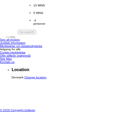
CookingTime
15 MINS 
PreparationTime
5 MINS
Servings
 4
personer
Se opskrift
See all recipes
Juridisk information
Meddelelse om databeskyttelse
Adgang for alle
Cookie-meddelelse
Ændre Indstillingerne
Ofte stillede spørgsmål
Site Map
Kontakt os
Location
Denmark
Change location
© 2026 Copyright Unilever