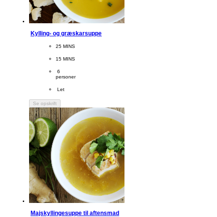
Kylling- og græskarsuppe
CookingTime
25 MINS 
PreparationTime
15 MINS
Servings
 6
personer
Difficulty
 Let
Se opskrift
Majskyllingesuppe til aftensmad