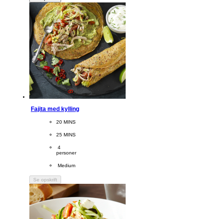
Fajita med kylling
CookingTime
20 MINS 
PreparationTime
25 MINS
Servings
 4
personer
Difficulty
 Medium
Se opskrift