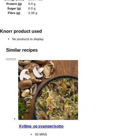
Protein (g)
0.0 g
Sugar (g)
0.0 g
Fibre (g)
3.38 g
Knorr product used
No products to display.
Similar recipes
slide
1 to 3
of 6
Kylling- og svamperisotto
CookingTime
30 MINS 