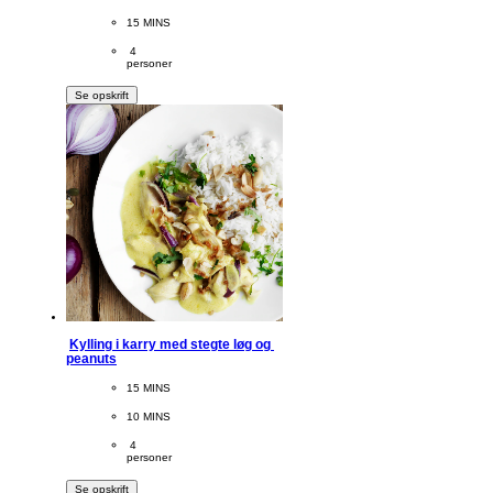
PreparationTime
15 MINS
Servings
 4
personer
Se opskrift
Kylling i karry med stegte løg og 
peanuts
CookingTime
15 MINS 
PreparationTime
10 MINS
Servings
 4
personer
Se opskrift