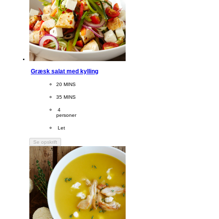
Græsk salat med kylling
CookingTime
20 MINS 
PreparationTime
35 MINS
Servings
 4
personer
Difficulty
 Let
Se opskrift