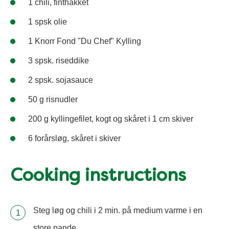
1 chili, finthakket
1 spsk olie
1 Knorr Fond "Du Chef" Kylling
3 spsk. riseddike
2 spsk. sojasauce
50 g risnudler
200 g kyllingefilet, kogt og skåret i 1 cm skiver
6 forårsløg, skåret i skiver
Cooking instructions
Steg løg og chili i 2 min. på medium varme i en
store pande.