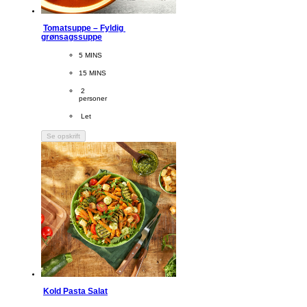
Tomatsuppe – Fyldig 
grønsagssuppe
CookingTime
5 MINS 
PreparationTime
15 MINS
Servings
 2
personer
Difficulty
 Let
Se opskrift
Kold Pasta Salat