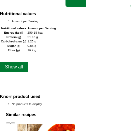
Nutritional values
Amount per Serving
Nutritional values
Amount per Serving
Energy (kcal)
250.15 kcal
Protein (g)
21.85 g
Carbohydrates (g)
1.25 g
Sugar (g)
0.64 g
Fibre (g)
16.7 g
Show all
Knorr product used
No products to display.
Similar recipes
slide
1 to 3
of 6