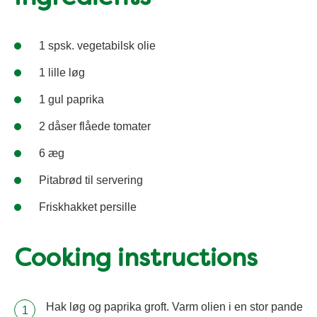
1 spsk. vegetabilsk olie
1 lille løg
1 gul paprika
2 dåser flåede tomater
6 æg
Pitabrød til servering
Friskhakket persille
Cooking instructions
Hak løg og paprika groft. Varm olien i en stor pande