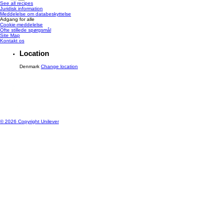
See all recipes
Juridisk information
Meddelelse om databeskyttelse
Adgang for alle
Cookie-meddelelse
Ændre Indstillingerne
Ofte stillede spørgsmål
Site Map
Kontakt os
Location
Denmark
Change location
© 2026 Copyright Unilever