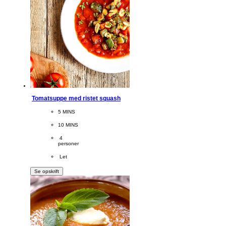
Tomatsuppe med ristet squash
CookingTime
5 MINS 
PreparationTime
10 MINS
Servings
 4
personer
Difficulty
 Let
Se opskrift