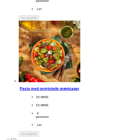
personer
Difficulty
 Let
Se opskrift
Pasta med ovnristede grøntsager
CookingTime
20 MINS 
PreparationTime
15 MINS
Servings
 4
personer
Difficulty
 Let
Se opskrift