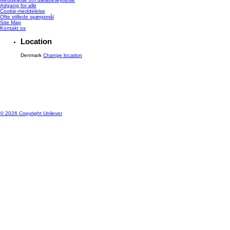
Adgang for alle
Cookie-meddelelse
Ændre Indstillingerne
Ofte stillede spørgsmål
Site Map
Kontakt os
Location
Denmark
Change location
© 2026 Copyright Unilever