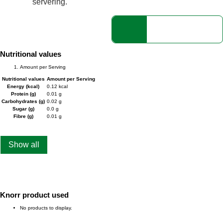
servering.
Nutritional values
Amount per Serving
Nutritional values
Amount per Serving
Energy (kcal)
0.12 kcal
Protein (g)
0.01 g
Carbohydrates (g)
0.02 g
Sugar (g)
0.0 g
Fibre (g)
0.01 g
Show all
Knorr product used
No products to display.