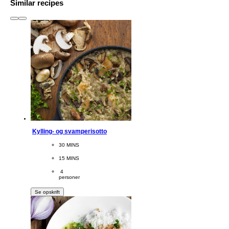
Similar recipes
slide
1 to 3
of 6
Kylling- og svamperisotto
CookingTime
30 MINS 
PreparationTime
15 MINS
Servings
 4
personer
Se opskrift