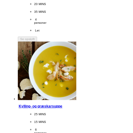
CookingTime
20 MINS 
PreparationTime
35 MINS
Servings
 4
personer
Difficulty
 Let
Se opskrift
Kylling- og græskarsuppe
CookingTime
25 MINS 
PreparationTime
15 MINS
Servings
 6
personer