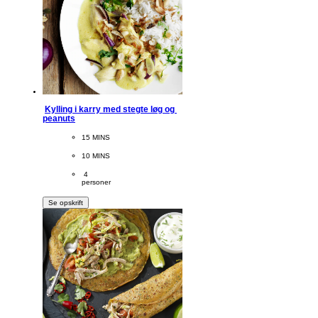
Kylling i karry med stegte løg og 
peanuts
CookingTime
15 MINS 
PreparationTime
10 MINS
Servings
 4
personer
Se opskrift