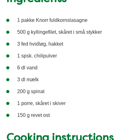
1 pakke Knorr fuldkornslasagne
500 g kyllingefilet, skåret i små stykker
3 fed hvidløg, hakket
1 spsk. chilipulver
6 dl vand
3 dl mælk
200 g spinat
1 porre, skåret i skiver
150 g revet ost
Cooking instructions