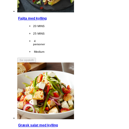
Fajita med kylling
CookingTime
20 MINS 
PreparationTime
25 MINS
Servings
 4
personer
Difficulty
 Medium
Se opskrift
Græsk salat med kylling