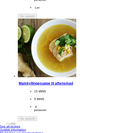
Difficulty
 Let
Se opskrift
Majskyllingesuppe til aftensmad
CookingTime
15 MINS 
PreparationTime
5 MINS
Servings
 4
personer
Se opskrift
See all recipes
Juridisk information
Meddelelse om databeskyttelse