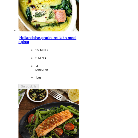
Hollandaise-gratineret laks med 
spinat
CookingTime
25 MINS 
PreparationTime
5 MINS
Servings
 4
personer
Difficulty
 Let
Se opskrift