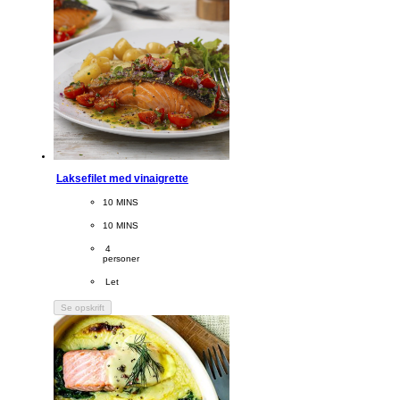
Laksefilet med vinaigrette
CookingTime
10 MINS 
PreparationTime
10 MINS
Servings
 4
personer
Difficulty
 Let
Se opskrift