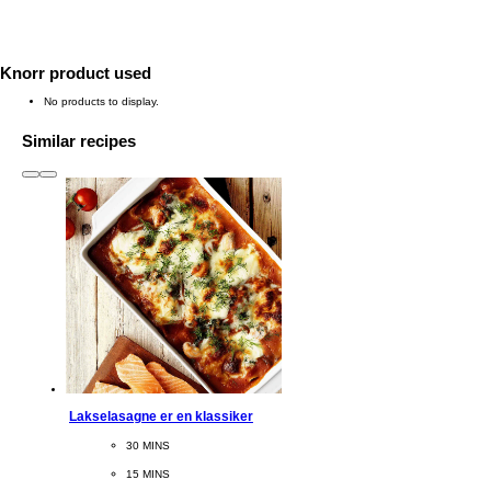
Knorr product used
No products to display.
Similar recipes
slide
1 to 3
of 6
Lakselasagne er en klassiker
CookingTime
30 MINS 
PreparationTime
15 MINS