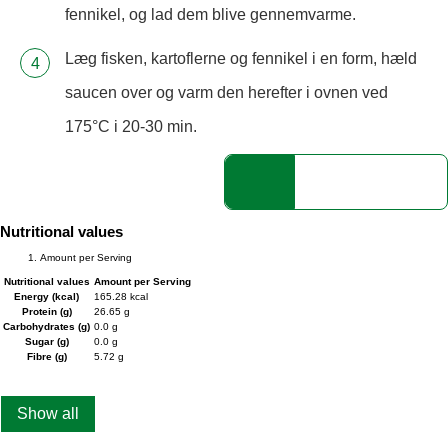
fennikel, og lad dem blive gennemvarme.
Læg fisken, kartoflerne og fennikel i en form, hæld
saucen over og varm den herefter i ovnen ved
175°C i 20-30 min.
Nutritional values
Amount per Serving
Nutritional values
Amount per Serving
Energy (kcal)
165.28 kcal
Protein (g)
26.65 g
Carbohydrates (g)
0.0 g
Sugar (g)
0.0 g
Fibre (g)
5.72 g
Show all