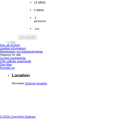
CookingTime
15 MINS 
PreparationTime
5 MINS
Servings
 2
personer
Difficulty
 Let
Se opskrift
See all recipes
Juridisk information
Meddelelse om databeskyttelse
Adgang for alle
Cookie-meddelelse
Ændre Indstillingerne
Ofte stillede spørgsmål
Site Map
Kontakt os
Location
Denmark
Change location
© 2026 Copyright Unilever