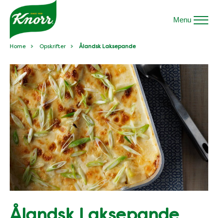
Menu
Home
Opskrifter
Ålandsk Laksepande
Ålandsk Laksepande