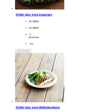
Grillet laks med asparges
CookingTime
25 MINS 
PreparationTime
25 MINS
Servings
 2
personer
Difficulty
 Let
Se opskrift
Grillet laks med dildhollandaise