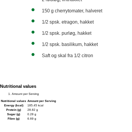
150 g cherrytomater, halveret
1/2 spsk. etragon, hakket
1/2 spsk. purløg, hakket
1/2 spsk. basilikum, hakket
Saft og skal fra 1/2 citron
Nutritional values
Amount per Serving
Nutritional values
Amount per Serving
Energy (kcal)
185.45 kcal
Protein (g)
28.82 g
Sugar (g)
0.28 g
Fibre (g)
6.69 g