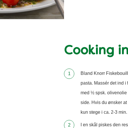
Cooking in
Bland Knorr Fiskebouill
pasta. Massér det ind 
med ½ spsk. olivenolie o
side. Hvis du ønsker at
kun stege i ca. 2-3 min.
I en skål piskes den r