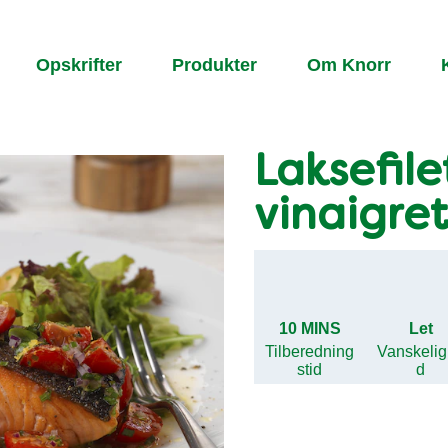
Opskrifter
Produkter
Om Knorr
Laksefil
vinaigre
10 MINS
Let
Tilberedning
Vanskeli
stid
d