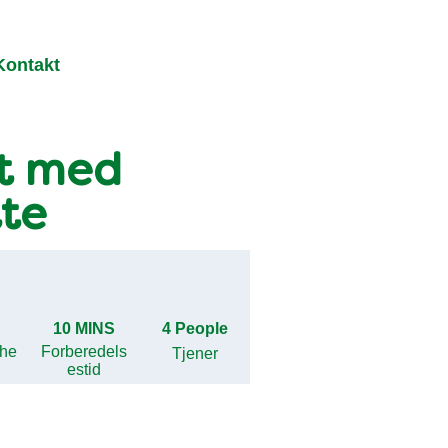
Kontakt
et med
tte
10 MINS
4 People
ghe
Forberedels
Tjener
estid