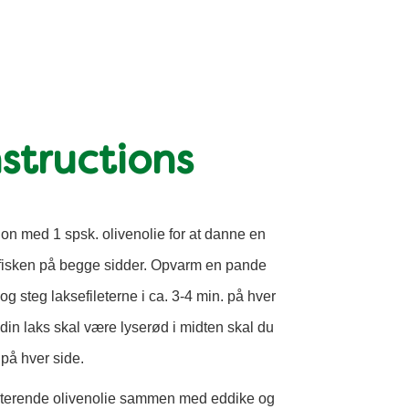
structions
on med 1 spsk. olivenolie for at danne en
i fisken på begge sidder. Opvarm en pande
g steg laksefileterne i ca. 3-4 min. på hver
 din laks skal være lyserød i midten skal du
 på hver side.
esterende olivenolie sammen med eddike og