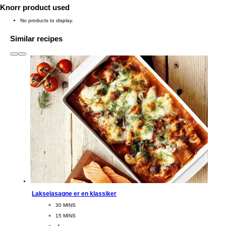
Knorr product used
No products to display.
Similar recipes
slide
1 to 3
of 6
Lakselasagne er en klassiker
CookingTime
30 MINS 
PreparationTime
15 MINS
Servings