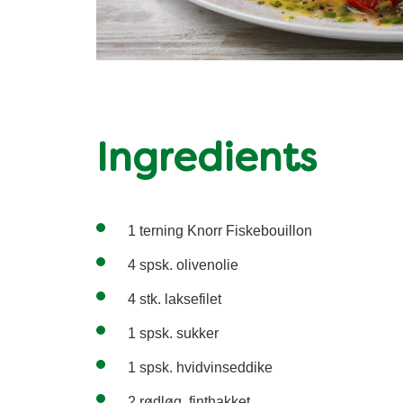
Ingredients
1 terning Knorr Fiskebouillon
4 spsk. olivenolie
4 stk. laksefilet
1 spsk. sukker
1 spsk. hvidvinseddike
2 rødløg, finthakket