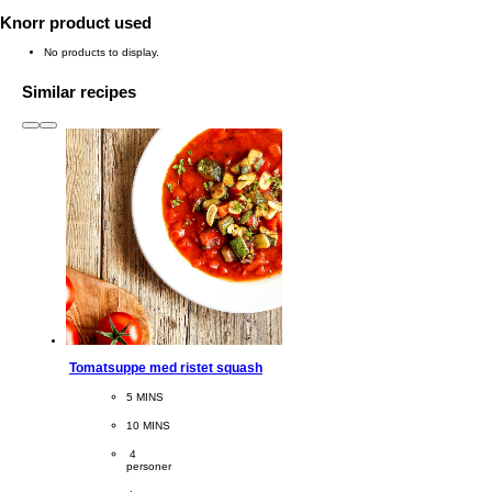
Knorr product used
No products to display.
Similar recipes
slide
1 to 3
of 6
Tomatsuppe med ristet squash
CookingTime
5 MINS 
PreparationTime
10 MINS
Servings
 4
personer