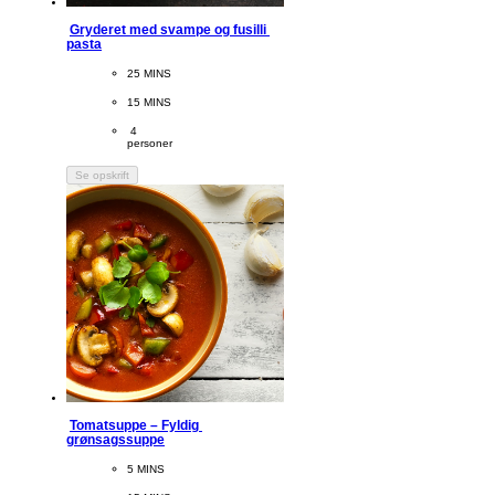
Gryderet med svampe og fusilli 
pasta
CookingTime
25 MINS 
PreparationTime
15 MINS
Servings
 4
personer
Se opskrift
Tomatsuppe – Fyldig 
grønsagssuppe
CookingTime
5 MINS 