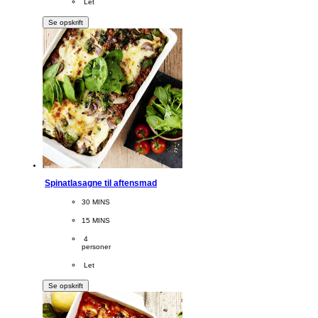
Difficulty
 Let
Se opskrift
Spinatlasagne til aftensmad
CookingTime
30 MINS 
PreparationTime
15 MINS
Servings
 4
personer
Difficulty
 Let
Se opskrift