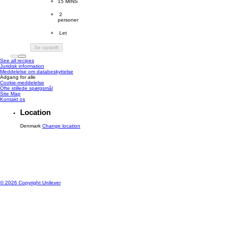
PreparationTime
15 MINS
Servings
 2
personer
Difficulty
 Let
Se opskrift
See all recipes
Juridisk information
Meddelelse om databeskyttelse
Adgang for alle
Cookie-meddelelse
Ændre Indstillingerne
Ofte stillede spørgsmål
Site Map
Kontakt os
Location
Denmark
Change location
© 2026 Copyright Unilever