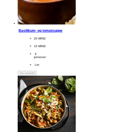
Basilikum- og tomatsuppe
CookingTime
20 MINS 
PreparationTime
10 MINS
Servings
 4
personer
Difficulty
 Let
Se opskrift