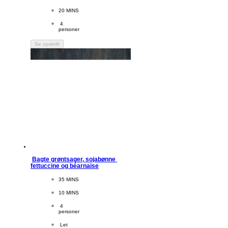
PreparationTime
20 MINS
Servings
 4
personer
Se opskrift
Bagte grøntsager, sojabønne 
fettuccine og béarnaise
CookingTime
35 MINS 
PreparationTime
10 MINS
Servings
 4
personer
Difficulty
 Let