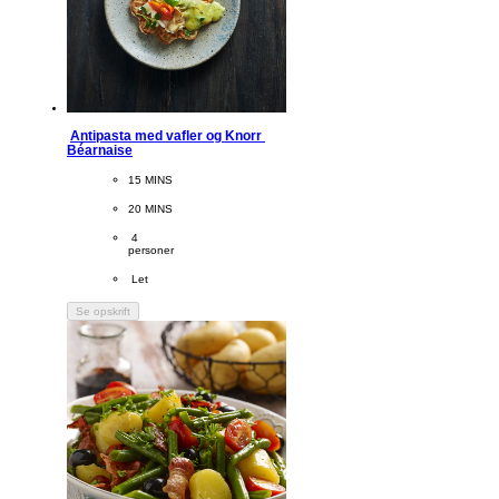
Antipasta med vafler og Knorr 
Béarnaise
CookingTime
15 MINS 
PreparationTime
20 MINS
Servings
 4
personer
Difficulty
 Let
Se opskrift