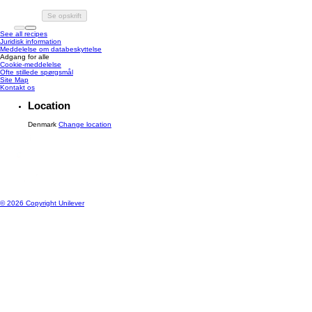
Se opskrift
See all recipes
Juridisk information
Meddelelse om databeskyttelse
Adgang for alle
Cookie-meddelelse
Ændre Indstillingerne
Ofte stillede spørgsmål
Site Map
Kontakt os
Location
Denmark
Change location
© 2026 Copyright Unilever