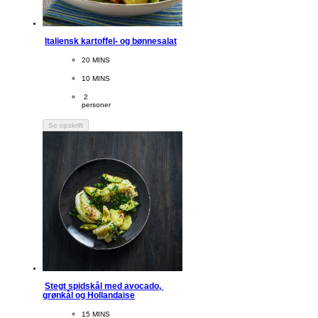
Italiensk kartoffel- og bønnesalat
CookingTime
20 MINS 
PreparationTime
10 MINS
Servings
 2
personer
Se opskrift
Stegt spidskål med avocado, 
grønkål og Hollandaise
CookingTime
15 MINS 