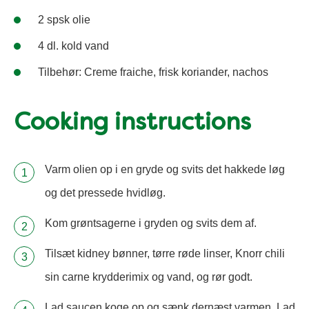
2 spsk olie
4 dl. kold vand
Tilbehør: Creme fraiche, frisk koriander, nachos
Cooking instructions
Varm olien op i en gryde og svits det hakkede løg
og det pressede hvidløg.
Kom grøntsagerne i gryden og svits dem af.
Tilsæt kidney bønner, tørre røde linser, Knorr chili
sin carne krydderimix og vand, og rør godt.
Lad saucen koge op og sænk dernæst varmen. Lad