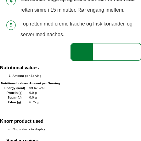
retten simre i 15 minutter. Rør engang imellem.
Top retten med creme fraiche og frisk koriander, og
server med nachos.
Nutritional values
Amount per Serving
Nutritional values
Amount per Serving
Energy (kcal)
59.67 kcal
Protein (g)
0.0 g
Sugar (g)
0.0 g
Fibre (g)
6.75 g
Knorr product used
No products to display.
Similar recipes