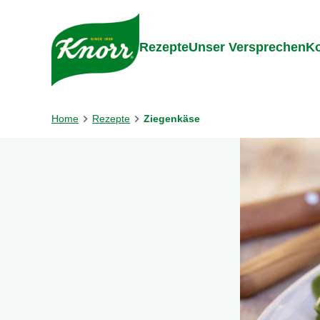
Gehe zu:
Inhalt
Footer
Suc
Rezepte
Unser Versprechen
Ko
Home
Rezepte
Ziegenkäse