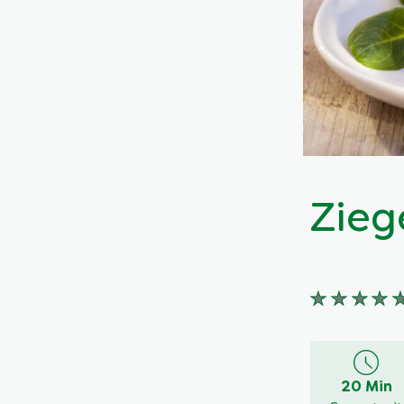
Zieg
Keine
Bewertung
für
dieses
20 Min
recipe