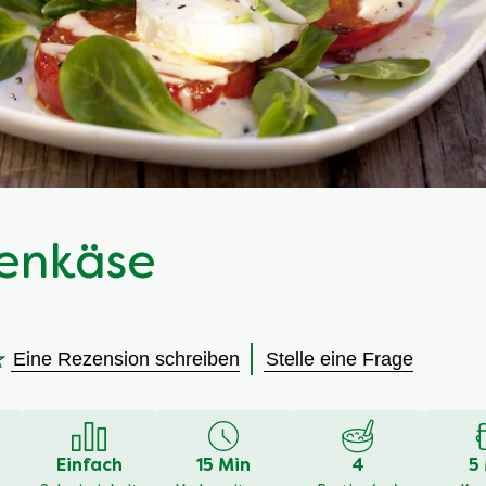
enkäse
Eine Rezension schreiben
Stelle eine Frage
en
Einfach
15 Min
4
5