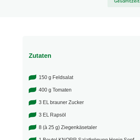
Gesamtzeit
abgegeben
Zutaten
150 g Feldsalat
400 g Tomaten
3 EL brauner Zucker
3 EL Rapsöl
8 (à 25 g) Ziegenkäsetaler
1 Beutel KNORR Salatkrönung Honig Senf