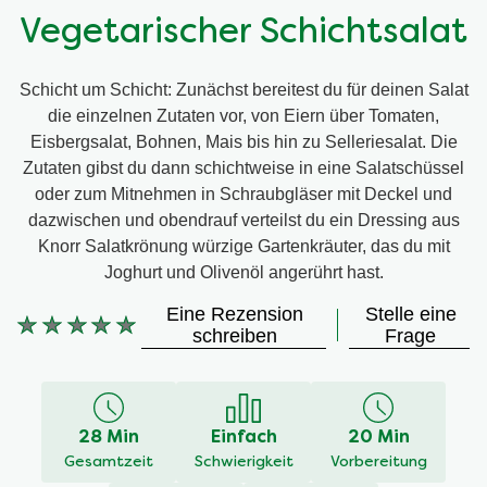
Vegetarischer Schichtsalat
Schicht um Schicht: Zunächst bereitest du für deinen Salat
die einzelnen Zutaten vor, von Eiern über Tomaten,
Eisbergsalat, Bohnen, Mais bis hin zu Selleriesalat. Die
Zutaten gibst du dann schichtweise in eine Salatschüssel
oder zum Mitnehmen in Schraubgläser mit Deckel und
dazwischen und obendrauf verteilst du ein Dressing aus
Knorr Salatkrönung würzige Gartenkräuter, das du mit
Joghurt und Olivenöl angerührt hast.
Eine Rezension
Stelle eine
Keine
schreiben
Frage
Bewertungen
für
dieses
recipe
28 Min
Einfach
20 Min
abgegeben
Gesamtzeit
Schwierigkeit
Vorbereitung