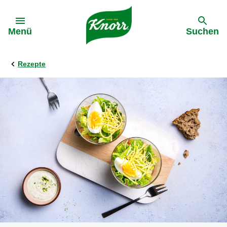
Gehe zu:
Menü
Suchen
Rezepte