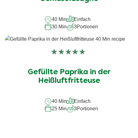
beträgt
4.5
von
40 Min
Einfach
5
30 Min
3
Portionen
aus
4
Bewertungen.
Keine
Bewertungen
für
Gefüllte Paprika in der
dieses
recipe
Heißluftfritteuse
abgegeben
40 Min
Einfach
25 Min
3
Portionen