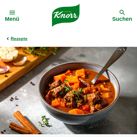
Gehe zu:
Menü
Suchen
Rezepte