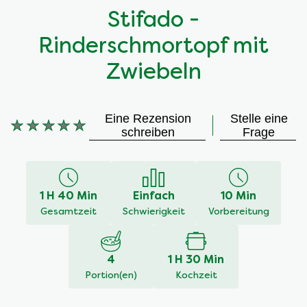
Stifado -
Rinderschmortopf mit
Zwiebeln
Eine Rezension
Stelle eine
Keine
schreiben
Frage
Bewertungen
für
dieses
recipe
1 H 40 Min
Einfach
10 Min
abgegeben
Gesamtzeit
Schwierigkeit
Vorbereitung
4
1 H 30 Min
Portion(en)
Kochzeit