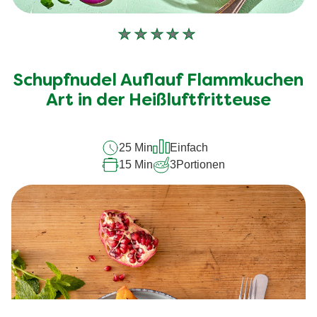
Keine
Bewertungen
für
Schupfnudel Auflauf Flammkuchen
dieses
recipe
Art in der Heißluftfritteuse
abgegeben
25 Min
Einfach
15 Min
3
Portionen