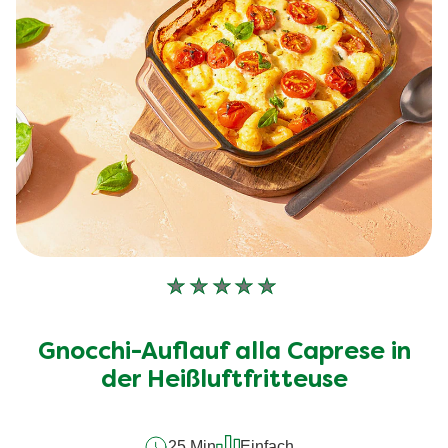
Keine
Bewertungen
für
Gnocchi-Auflauf alla Caprese in
dieses
recipe
der Heißluftfritteuse
abgegeben
25 Min
Einfach