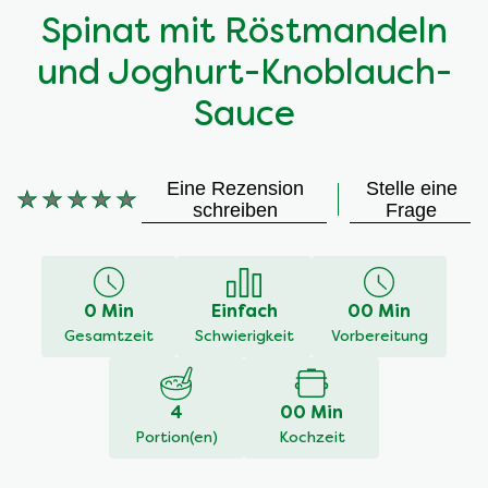
Spinat mit Röstmandeln
und Joghurt-Knoblauch-
Sauce
Eine Rezension
Stelle eine
Keine
schreiben
Frage
Bewertungen
für
dieses
recipe
0 Min
Einfach
00 Min
abgegeben
Gesamtzeit
Schwierigkeit
Vorbereitung
4
00 Min
Portion(en)
Kochzeit