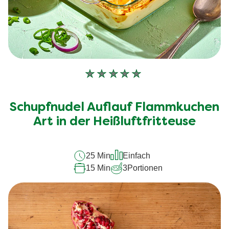
Keine
Bewertungen
für
Schupfnudel Auflauf Flammkuchen
dieses
recipe
Art in der Heißluftfritteuse
abgegeben
25 Min
Einfach
15 Min
3
Portionen