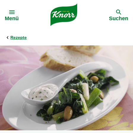
Gehe zu:
Menü
Suchen
Rezepte