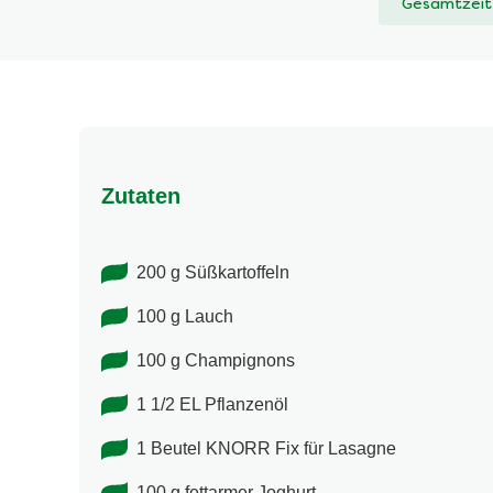
Gesamtzeit
abgegeben
Zutaten
200 g Süßkartoffeln
100 g Lauch
100 g Champignons
1 1/2 EL Pflanzenöl
1 Beutel KNORR Fix für Lasagne
100 g fettarmer Joghurt