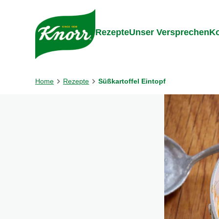
Gehe zu:
Inhalt
Footer
Suc
Rezepte
Unser Versprechen
Ko
Home
Rezepte
Süßkartoffel Eintopf