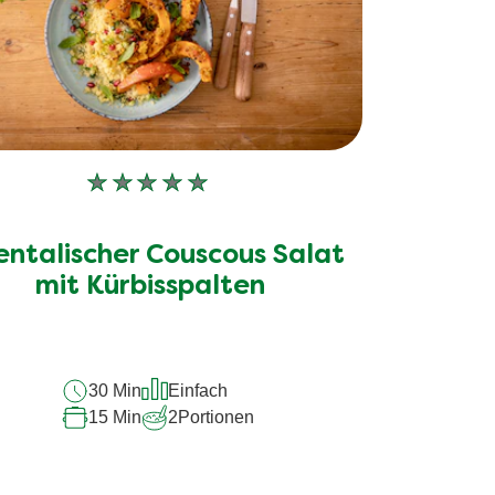
Keine
Bewertungen
für
entalischer Couscous Salat
dieses
recipe
mit Kürbisspalten
abgegeben
30 Min
Einfach
15 Min
2
Portionen