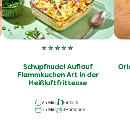
Keine
Bewertungen
für
n
Schupfnudel Auflauf
Ori
dieses
recipe
Flammkuchen Art in der
abgegeben
Heißluftfritteuse
25 Min
Einfach
15 Min
3
Portionen