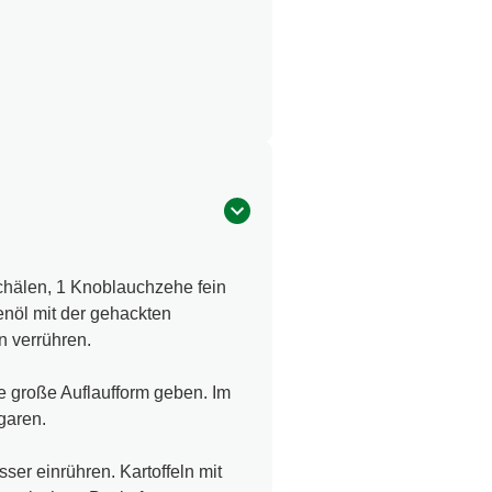
chälen, 1 Knoblauchzehe fein
enöl mit der gehackten
 verrühren.
ne große Auflaufform geben. Im
garen.
er einrühren. Kartoffeln mit