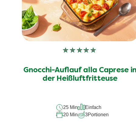
Keine
Bewertungen
für
Gnocchi-Auflauf alla Caprese i
dieses
recipe
der Heißluftfritteuse
abgegeben
25 Min
Einfach
20 Min
3
Portionen