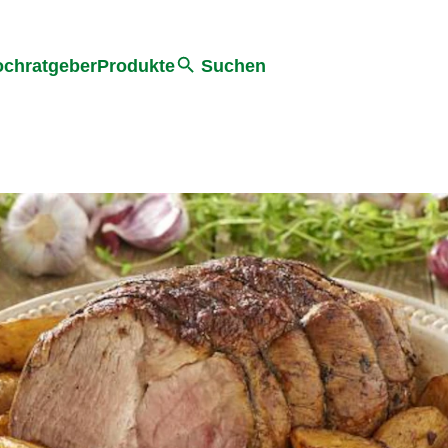
he
chratgeber
Produkte
Suchen