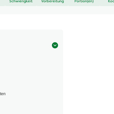
Schwierigkeit
Vorbereitung
Portion(en)
Koc
n
ten