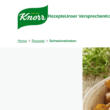
Gehe zu:
Inhalt
Footer
Suc
Rezepte
Unser Versprechen
Ko
Home
Rezepte
Schweinebraten