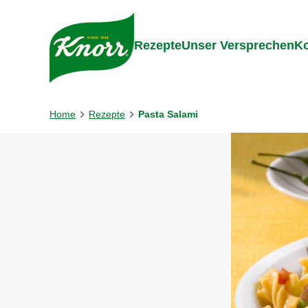
Gehe zu:
Inhalt
Footer
Suc
Rezepte
Unser Versprechen
Ko
Home
Rezepte
Pasta Salami